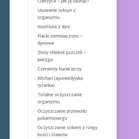
Cukrzyca – jak ją usunąć?
Usuwanie toksyn z
organizmu
Konfitura z dyni
Placki ziemniaczono –
dyniowe
Złoty chlebek pszczeli –
pierzga
Czerwony burak leczy
Kitchari (ayurwedyjska
ryżanka)
Totalne oczyszczanie
organizmu.
Oczyszczanie przewodu
pokarmowego
Oczyszczanie sokiem z rzepy
kości i stawów