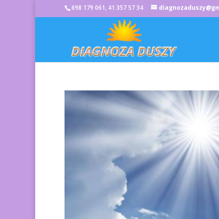
698 179 061, 41 357 57 34
diagnozaduszy@gm