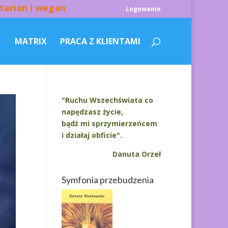
tarian i wegan
Logowanie
MATRIX
PRACA Z KLIENTAMI
"Ruchu Wszechświata co
napędzasz życie,
bądź mi sprzymierzeńcem
i działaj obficie".
Danuta Orzeł
Symfonia przebudzenia