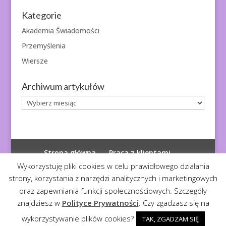
Kategorie
Akademia Świadomości
Przemyślenia
Wiersze
Archiwum artykułów
Archiwum
artykułów
Strona główna
Praca z klientami
Polityka prywatności
Wykorzystuję pliki cookies w celu prawidłowego działania
strony, korzystania z narzędzi analitycznych i marketingowych
oraz zapewniania funkcji społecznościowych. Szczegóły
znajdziesz w
Polityce Prywatności
. Czy zgadzasz się na
© 2026
Diagnoza Duszy
| Kopiowanie zabronione
wykorzystywanie plików cookies?
TAK, ZGADZAM SIĘ
Realizacja:
Serwis4U - Narzędzia dla eMarketera