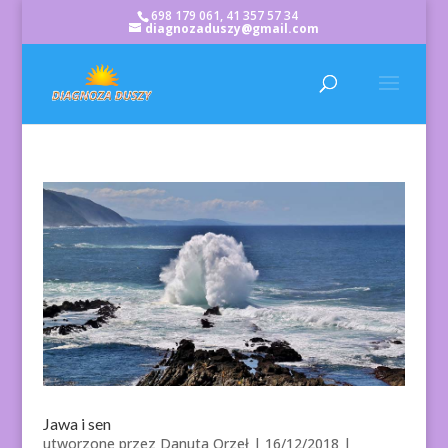
698 179 061, 41 357 57 34
diagnozaduszy@gmail.com
Jawa i sen
utworzone przez
Danuta Orzeł
|
16/12/2018
|