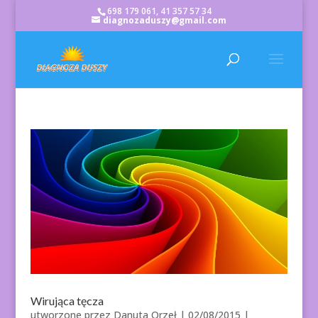
698 179 061, 41 357 57 34
diagnozaduszy@gmail.com
Wirująca tęcza
utworzone przez
Danuta Orzeł
|
02/08/2015
|