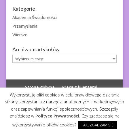
Kategorie
Akademia Świadomości
Przemyślenia
Wiersze
Archiwum artykułów
Archiwum
artykułów
Strona główna
Praca z klientami
Polityka prywatności
Wykorzystuję pliki cookies w celu prawidłowego działania
strony, korzystania z narzędzi analitycznych i marketingowych
oraz zapewniania funkcji społecznościowych. Szczegóły
znajdziesz w
Polityce Prywatności
. Czy zgadzasz się na
© 2026
Diagnoza Duszy
| Kopiowanie zabronione
wykorzystywanie plików cookies?
TAK, ZGADZAM SIĘ
Realizacja:
Serwis4U - Narzędzia dla eMarketera