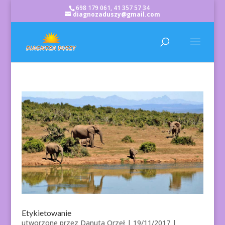
698 179 061, 41 357 57 34
diagnozaduszy@gmail.com
Etykietowanie
utworzone przez
Danuta Orzeł
|
19/11/2017
|