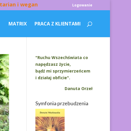
tarian i wegan
Logowanie
MATRIX
PRACA Z KLIENTAMI
"Ruchu Wszechświata co
napędzasz życie,
bądź mi sprzymierzeńcem
i działaj obficie".
Danuta Orzeł
Symfonia przebudzenia