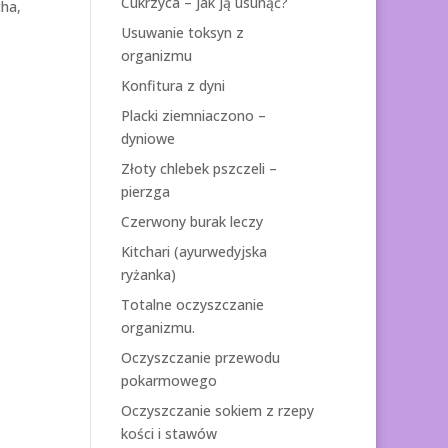
Cukrzyca – jak ją usunąć?
cha,
Usuwanie toksyn z
organizmu
Konfitura z dyni
Placki ziemniaczono –
dyniowe
Złoty chlebek pszczeli –
pierzga
Czerwony burak leczy
Kitchari (ayurwedyjska
ryżanka)
Totalne oczyszczanie
organizmu.
Oczyszczanie przewodu
pokarmowego
Oczyszczanie sokiem z rzepy
kości i stawów