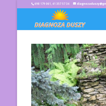
698 179 061, 41 357 57 34
diagnozaduszy@gm