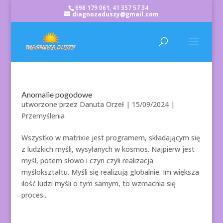
698 179 061, 41 357 57 34
diagnozaduszy@gmail.com
Anomalie pogodowe
utworzone przez
Danuta Orzeł
|
15/09/2024
|
Przemyślenia
Wszystko w matrixie jest programem, składającym się
z ludzkich myśli, wysyłanych w kosmos. Najpierw jest
myśl, potem słowo i czyn czyli realizacja
myślokształtu. Myśli się realizują globalnie. Im większa
ilość ludzi myśli o tym samym, to wzmacnia się
proces...