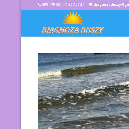
698 179 061, 41 357 57 34
diagnozaduszy@gm