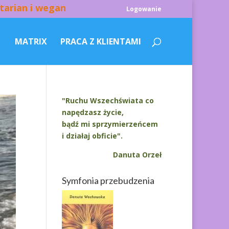
tarian i wegan
Logowanie
MATRIX
PRACA Z KLIENTAMI
"Ruchu Wszechświata co
napędzasz życie,
bądź mi sprzymierzeńcem
i działaj obficie".
Danuta Orzeł
Symfonia przebudzenia