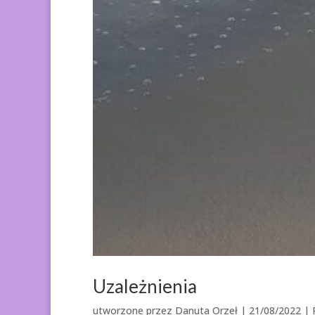
Uzależnienia
utworzone przez
Danuta Orzeł
|
21/08/2022
|