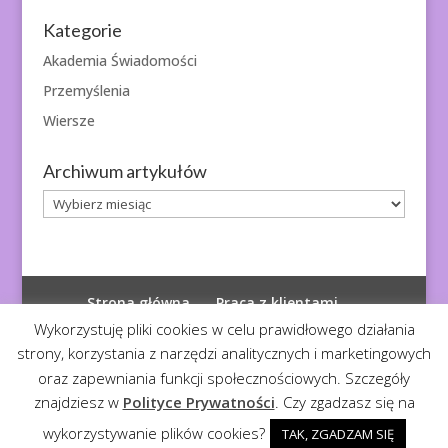
Kategorie
Akademia Świadomości
Przemyślenia
Wiersze
Archiwum artykułów
Archiwum
artykułów
Strona główna
Praca z klientami
Polityka prywatności
Wykorzystuję pliki cookies w celu prawidłowego działania
strony, korzystania z narzędzi analitycznych i marketingowych
oraz zapewniania funkcji społecznościowych. Szczegóły
znajdziesz w
Polityce Prywatności
. Czy zgadzasz się na
© 2026
Diagnoza Duszy
| Kopiowanie zabronione
wykorzystywanie plików cookies?
TAK, ZGADZAM SIĘ
Realizacja:
Serwis4U - Narzędzia dla eMarketera