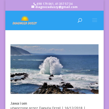
698 179 061, 41 357 57 34
diagnozaduszy@gmail.com
Jawa i sen
utworzone przez
Danuta Orzeł
|
16/12/2018
|