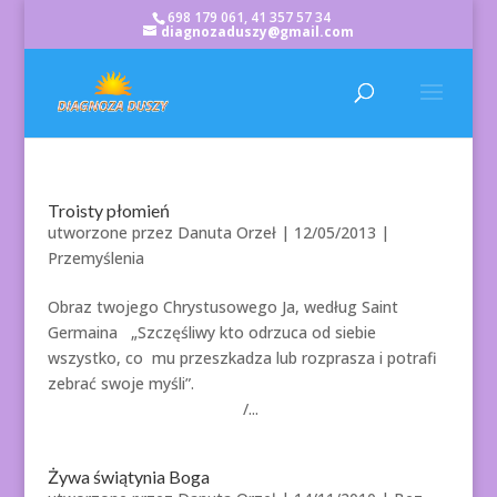
698 179 061, 41 357 57 34
diagnozaduszy@gmail.com
Troisty płomień
utworzone przez
Danuta Orzeł
|
12/05/2013
|
Przemyślenia
Obraz twojego Chrystusowego Ja, według Saint
Germaina „Szczęśliwy kto odrzuca od siebie
wszystko, co mu przeszkadza lub rozprasza i potrafi
zebrać swoje myśli”.
/...
Żywa świątynia Boga