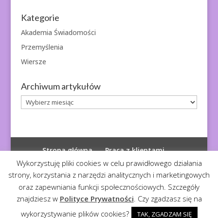
Kategorie
Akademia Świadomości
Przemyślenia
Wiersze
Archiwum artykułów
Archiwum
artykułów
Strona główna
Praca z klientami
Polityka prywatności
Wykorzystuję pliki cookies w celu prawidłowego działania
strony, korzystania z narzędzi analitycznych i marketingowych
oraz zapewniania funkcji społecznościowych. Szczegóły
znajdziesz w
Polityce Prywatności
. Czy zgadzasz się na
© 2026
Diagnoza Duszy
| Kopiowanie zabronione
wykorzystywanie plików cookies?
TAK, ZGADZAM SIĘ
Realizacja:
Serwis4U - Narzędzia dla eMarketera