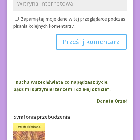
Zapamiętaj moje dane w tej przeglądarce podczas
pisania kolejnych komentarzy.
A
l
t
e
r
"Ruchu Wszechświata co napędzasz życie,
n
bądź mi sprzymierzeńcem i działaj obficie".
a
Danuta Orzeł
t
i
Symfonia przebudzenia
v
e
: