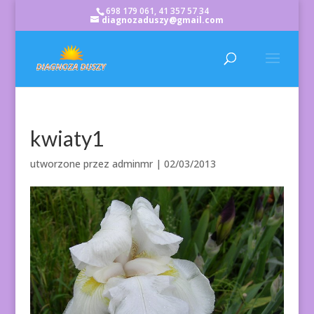
698 179 061, 41 357 57 34
diagnozaduszy@gmail.com
kwiaty1
utworzone przez
adminmr
|
02/03/2013