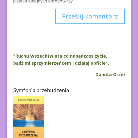
pisania kolejnych komentarzy.
A
l
t
e
r
"Ruchu Wszechświata co napędzasz życie,
n
bądź mi sprzymierzeńcem i działaj obficie".
a
Danuta Orzeł
t
i
Symfonia przebudzenia
v
e
: