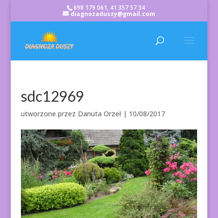
698 179 061, 41 357 57 34
diagnozaduszy@gmail.com
sdc12969
utworzone przez
Danuta Orzeł
|
10/08/2017