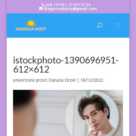
698 179 061, 41 357 57 34
diagnozaduszy@gmail.com
istockphoto-1390696951-
612×612
utworzone przez
Danuta Orzeł
|
18/12/2022