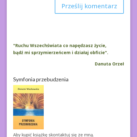
A
l
t
e
r
"Ruchu Wszechświata co napędzasz życie,
n
bądź mi sprzymierzeńcem i działaj obficie".
a
Danuta Orzeł
t
i
Symfonia przebudzenia
v
e
:
Aby kupić książkę
skontaktuj się ze mną.