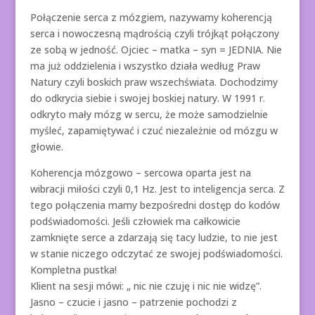
Połączenie serca z mózgiem, nazywamy koherencją
serca i nowoczesną mądrością czyli trójkąt połączony
ze sobą w jedność. Ojciec – matka – syn = JEDNIA. Nie
ma już oddzielenia i wszystko działa według Praw
Natury czyli boskich praw wszechświata. Dochodzimy
do odkrycia siebie i swojej boskiej natury. W 1991 r.
odkryto mały mózg w sercu, że może samodzielnie
myśleć, zapamiętywać i czuć niezależnie od mózgu w
głowie.
Koherencja mózgowo – sercowa oparta jest na
wibracji miłości czyli 0,1 Hz. Jest to inteligencja serca. Z
tego połączenia mamy bezpośredni dostęp do kodów
podświadomości. Jeśli człowiek ma całkowicie
zamknięte serce a zdarzają się tacy ludzie, to nie jest
w stanie niczego odczytać ze swojej podświadomości.
Kompletna pustka!
Klient na sesji mówi: „ nic nie czuję i nic nie widzę”.
Jasno – czucie i jasno – patrzenie pochodzi z