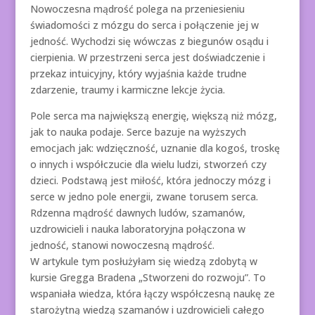
Nowoczesna mądrość polega na przeniesieniu
świadomości z mózgu do serca i połączenie jej w
jedność. Wychodzi się wówczas z biegunów osądu i
cierpienia. W przestrzeni serca jest doświadczenie i
przekaz intuicyjny, który wyjaśnia każde trudne
zdarzenie, traumy i karmiczne lekcje życia.
Pole serca ma największą energię, większą niż mózg,
jak to nauka podaje. Serce bazuje na wyższych
emocjach jak: wdzięczność, uznanie dla kogoś, troskę
o innych i współczucie dla wielu ludzi, stworzeń czy
dzieci. Podstawą jest miłość, która jednoczy mózg i
serce w jedno pole energii, zwane torusem serca.
Rdzenna mądrość dawnych ludów, szamanów,
uzdrowicieli i nauka laboratoryjna połączona w
jedność, stanowi nowoczesną mądrość.
W artykule tym posłużyłam się wiedzą zdobytą w
kursie Gregga Bradena „Stworzeni do rozwoju”. To
wspaniała wiedza, która łączy współczesną naukę ze
starożytną wiedzą szamanów i uzdrowicieli całego