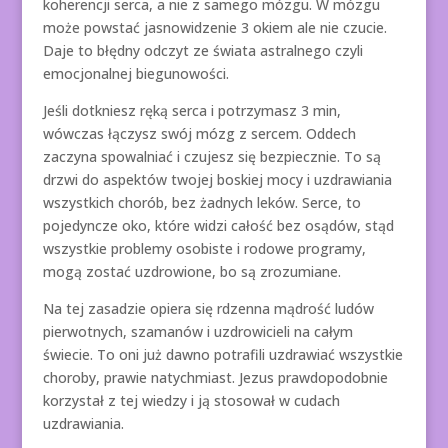
koherencji serca, a nie z samego mózgu. W mózgu
może powstać jasnowidzenie 3 okiem ale nie czucie.
Daje to błędny odczyt ze świata astralnego czyli
emocjonalnej biegunowości.
Jeśli dotkniesz ręką serca i potrzymasz 3 min,
wówczas łączysz swój mózg z sercem. Oddech
zaczyna spowalniać i czujesz się bezpiecznie. To są
drzwi do aspektów twojej boskiej mocy i uzdrawiania
wszystkich chorób, bez żadnych leków. Serce, to
pojedyncze oko, które widzi całość bez osądów, stąd
wszystkie problemy osobiste i rodowe programy,
mogą zostać uzdrowione, bo są zrozumiane.
Na tej zasadzie opiera się rdzenna mądrość ludów
pierwotnych, szamanów i uzdrowicieli na całym
świecie. To oni już dawno potrafili uzdrawiać wszystkie
choroby, prawie natychmiast. Jezus prawdopodobnie
korzystał z tej wiedzy i ją stosował w cudach
uzdrawiania.