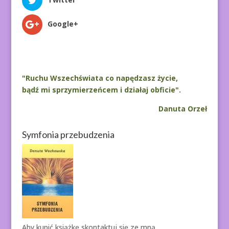
Google+
"Ruchu Wszechświata co napędzasz życie,
bądź mi sprzymierzeńcem i działaj obficie".
Danuta Orzeł
Symfonia przebudzenia
Aby kupić książkę
skontaktuj się ze mną.