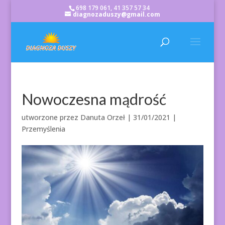
698 179 061, 41 357 57 34
diagnozaduszy@gmail.com
Nowoczesna mądrość
utworzone przez
Danuta Orzeł
|
31/01/2021
|
Przemyślenia