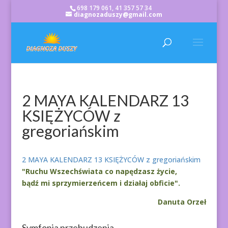
698 179 061, 41 357 57 34
diagnozaduszy@gmail.com
2 MAYA KALENDARZ 13
KSIĘŻYCÓW z
gregoriańskim
2 MAYA KALENDARZ 13 KSIĘŻYCÓW z gregoriańskim
"Ruchu Wszechświata co napędzasz życie,
bądź mi sprzymierzeńcem i działaj obficie".
Danuta Orzeł
Symfonia przebudzenia