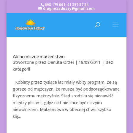
698 179 061, 41 357 57 34
diagnozaduszy@gmail.com
Alchemiczne małżeństwo
utworzone przez
Danuta Orzeł
|
18/09/2011
| Bez
kategorii
Kobiety przez tysiące lat miały wbity program, że są
gorsze od mężczyzn, że muszą być podporządkowane
fizycznemu mężczyźnie. Stąd zrodziła się nienawiść
między płciami, gdyż nikt nie chce być niczyim
niewolnikiem. Małżeństwa w obecnej chwili szybko
się...