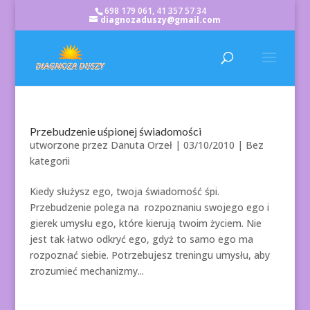
698 179 061, 41 357 57 34
diagnozaduszy@gmail.com
Przebudzenie uśpionej świadomości
utworzone przez
Danuta Orzeł
|
03/10/2010
| Bez
kategorii
Kiedy służysz ego, twoja świadomość śpi.
Przebudzenie polega na rozpoznaniu swojego ego i
gierek umysłu ego, które kierują twoim życiem. Nie
jest tak łatwo odkryć ego, gdyż to samo ego ma
rozpoznać siebie. Potrzebujesz treningu umysłu, aby
zrozumieć mechanizmy...