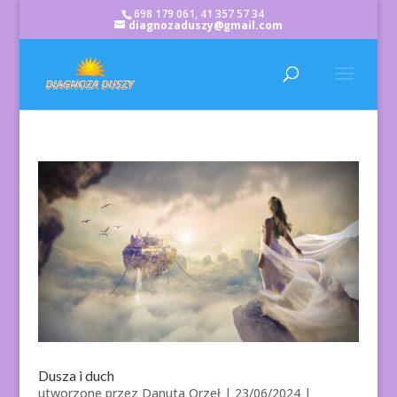
698 179 061, 41 357 57 34
diagnozaduszy@gmail.com
Dusza i duch
utworzone przez
Danuta Orzeł
|
23/06/2024
|