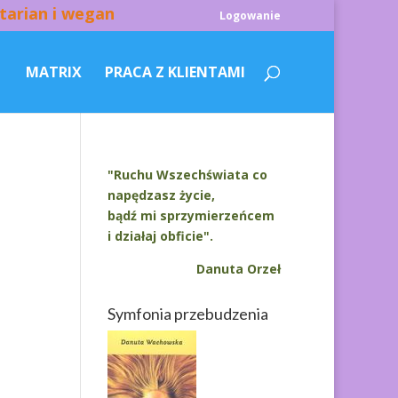
tarian i wegan
Logowanie
MATRIX
PRACA Z KLIENTAMI
"Ruchu Wszechświata co
napędzasz życie,
bądź mi sprzymierzeńcem
i działaj obficie".
Danuta Orzeł
Symfonia przebudzenia