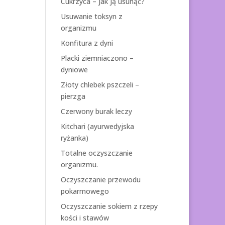
Cukrzyca – jak ją usunąć?
Usuwanie toksyn z
organizmu
Konfitura z dyni
Placki ziemniaczono –
dyniowe
Złoty chlebek pszczeli –
pierzga
Czerwony burak leczy
Kitchari (ayurwedyjska
ryżanka)
Totalne oczyszczanie
organizmu.
Oczyszczanie przewodu
pokarmowego
Oczyszczanie sokiem z rzepy
kości i stawów