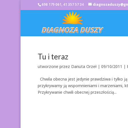
698 179 061, 41 357 57 34
diagnozaduszy@gm
Tu i teraz
utworzone przez
Danuta Orzeł
|
09/10/2011
| 
Chwila obecna jest jedynie prawdziwa i tylko j
przykrywamy ją wspomnieniami i marzeniami, któr
Przykrywanie chwili obecnej przeszłością...