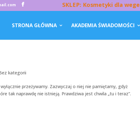
SKLEP: Kosmetyki dla wege
ail.com
STRONA GŁÓWNA
AKADEMIA ŚWIADOMOŚCI
Bez kategorii
ą wyłącznie przeżywamy. Zazwyczaj o niej nie pamiętamy, gdyż
e tak naprawdę nie istnieją. Prawdziwa jest chwila „tu i teraz”.