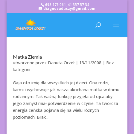
698 179 061, 41 357 57 34
diagnozaduszy@gmail.com
Matka Ziemia
utworzone przez
Danuta Orzeł
|
13/11/2008
| Bez
kategorii
Gaja oto imię dla wszystkich jej dzieci. Ona rodzi,
karmi i wychowuje jak nasza ukochana matka w domu
rodzinnym. Tak ważną funkcję przyjęła od ojca aby
jego zamysł miał potwierdzenie w czynie. Ta twórcza
energia żeńska pojawia się na wielu różnych
poziomach. Brak...