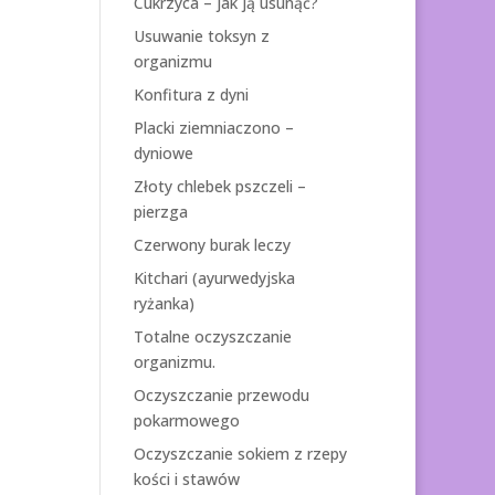
Cukrzyca – jak ją usunąć?
Usuwanie toksyn z
organizmu
Konfitura z dyni
Placki ziemniaczono –
dyniowe
Złoty chlebek pszczeli –
pierzga
Czerwony burak leczy
Kitchari (ayurwedyjska
ryżanka)
Totalne oczyszczanie
organizmu.
Oczyszczanie przewodu
pokarmowego
Oczyszczanie sokiem z rzepy
kości i stawów