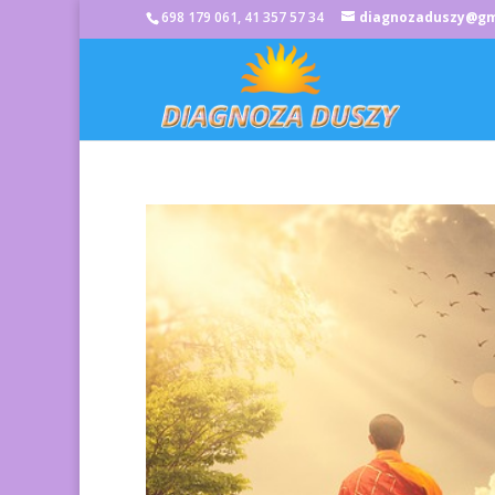
698 179 061, 41 357 57 34
diagnozaduszy@gm