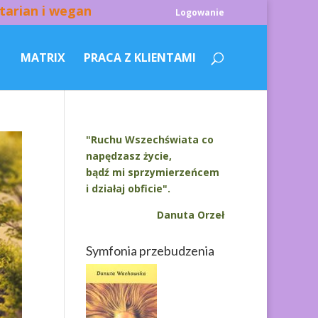
tarian i wegan
Logowanie
MATRIX
PRACA Z KLIENTAMI
"Ruchu Wszechświata co
napędzasz życie,
bądź mi sprzymierzeńcem
i działaj obficie".
Danuta Orzeł
Symfonia przebudzenia