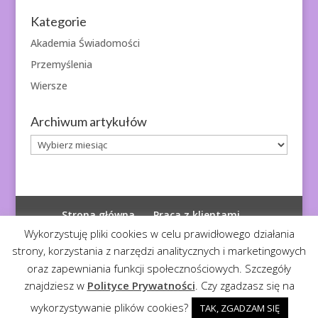
Kategorie
Akademia Świadomości
Przemyślenia
Wiersze
Archiwum artykułów
Archiwum
artykułów
Strona główna
Praca z klientami
Polityka prywatności
Wykorzystuję pliki cookies w celu prawidłowego działania
strony, korzystania z narzędzi analitycznych i marketingowych
oraz zapewniania funkcji społecznościowych. Szczegóły
znajdziesz w
Polityce Prywatności
. Czy zgadzasz się na
© 2026
Diagnoza Duszy
| Kopiowanie zabronione
wykorzystywanie plików cookies?
TAK, ZGADZAM SIĘ
Realizacja:
Serwis4U - Narzędzia dla eMarketera