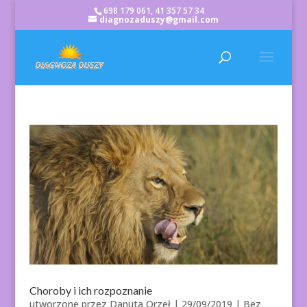
698 179 061, 41 357 57 34
diagnozaduszy@gmail.com
Choroby i ich rozpoznanie
utworzone przez
Danuta Orzeł
|
29/09/2019
| Bez