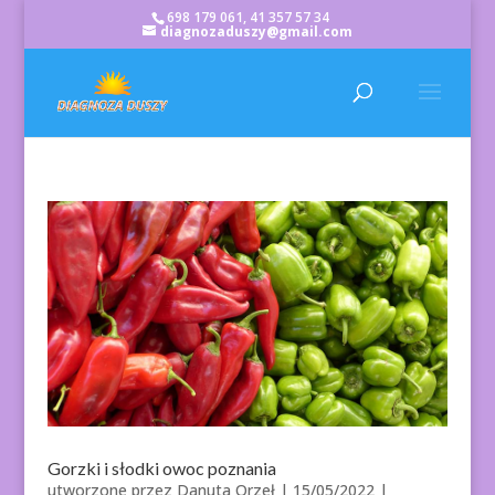
698 179 061, 41 357 57 34
diagnozaduszy@gmail.com
Gorzki i słodki owoc poznania
utworzone przez
Danuta Orzeł
|
15/05/2022
|