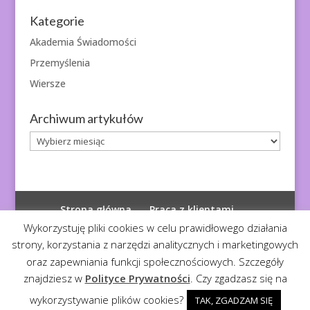
Kategorie
Akademia Świadomości
Przemyślenia
Wiersze
Archiwum artykułów
Archiwum
artykułów
Strona główna
Praca z klientami
Polityka prywatności
Wykorzystuję pliki cookies w celu prawidłowego działania
strony, korzystania z narzędzi analitycznych i marketingowych
oraz zapewniania funkcji społecznościowych. Szczegóły
znajdziesz w
Polityce Prywatności
. Czy zgadzasz się na
© 2026
Diagnoza Duszy
| Kopiowanie zabronione
wykorzystywanie plików cookies?
TAK, ZGADZAM SIĘ
Realizacja:
Serwis4U - Narzędzia dla eMarketera