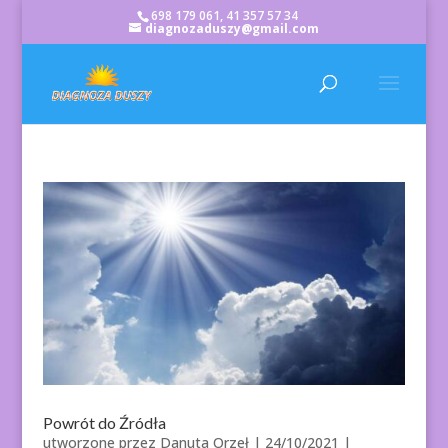
698 179 061, 41 357 57 34
diagnozaduszy@gmail.com
Powrót do Źródła
utworzone przez
Danuta Orzeł
|
24/10/2021
|