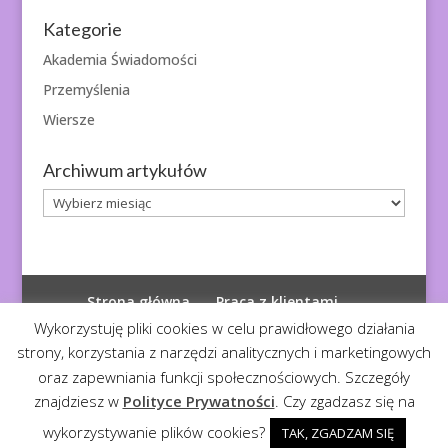
Kategorie
Akademia Świadomości
Przemyślenia
Wiersze
Archiwum artykułów
Archiwum
artykułów
Strona główna
Praca z klientami
Polityka prywatności
Wykorzystuję pliki cookies w celu prawidłowego działania
strony, korzystania z narzędzi analitycznych i marketingowych
oraz zapewniania funkcji społecznościowych. Szczegóły
znajdziesz w
Polityce Prywatności
. Czy zgadzasz się na
© 2026
Diagnoza Duszy
| Kopiowanie zabronione
wykorzystywanie plików cookies?
TAK, ZGADZAM SIĘ
Realizacja:
Serwis4U - Narzędzia dla eMarketera