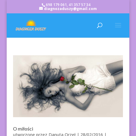
698 179 061, 41 357 57 34
diagnozaduszy@gmail.com
O miłości
utworzone przez
Danuta Orzeł
|
28/02/2016
|