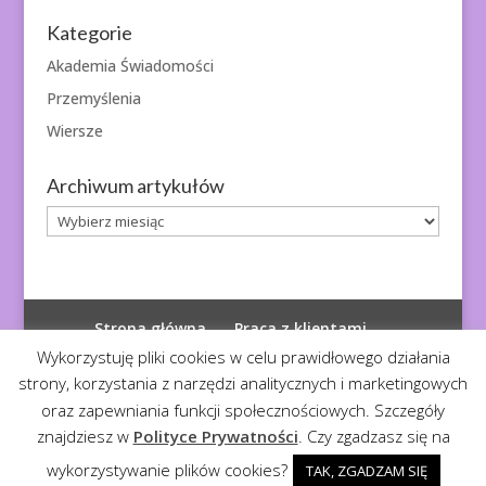
Kategorie
Akademia Świadomości
Przemyślenia
Wiersze
Archiwum artykułów
Archiwum
artykułów
Strona główna
Praca z klientami
Polityka prywatności
Wykorzystuję pliki cookies w celu prawidłowego działania
strony, korzystania z narzędzi analitycznych i marketingowych
oraz zapewniania funkcji społecznościowych. Szczegóły
znajdziesz w
Polityce Prywatności
. Czy zgadzasz się na
© 2026
Diagnoza Duszy
| Kopiowanie zabronione
wykorzystywanie plików cookies?
TAK, ZGADZAM SIĘ
Realizacja:
Serwis4U - Narzędzia dla eMarketera