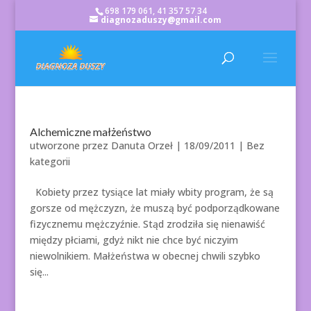
698 179 061, 41 357 57 34
diagnozaduszy@gmail.com
Alchemiczne małżeństwo
utworzone przez
Danuta Orzeł
|
18/09/2011
| Bez
kategorii
Kobiety przez tysiące lat miały wbity program, że są
gorsze od mężczyzn, że muszą być podporządkowane
fizycznemu mężczyźnie. Stąd zrodziła się nienawiść
między płciami, gdyż nikt nie chce być niczyim
niewolnikiem. Małżeństwa w obecnej chwili szybko
się...