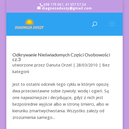
698 179 061, 41 357 57 34
diagnozaduszy@gmail.com
Odkrywanie Nieświadomych Części Osobowości
cz.3
utworzone przez
Danuta Orzeł
|
28/03/2010
| Bez
kategorii
Jest to ostatni odcinek tego cyklu w którym opiszę
dwa przeciwstawne sobie żywioły: wodę i ogień. Są
one najważniejsze i decydujące, gdyż z nich jest
bezpośrednie wyjście albo w stronę śmierci, albo w
kierunku zmartwychwstania. Wszystko zależy od
zrozumienia samego...