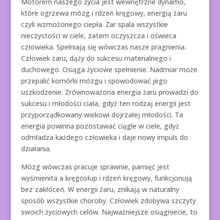
Motorem naszego życia jest wewnętrzne dynamo,
które ogrzewa mózg i rdzeń kręgowy, energią żaru
czyli wzmożonego ciepła. Żar spala wszystkie
nieczystości w ciele, zatem oczyszcza i oświeca
człowieka. Spełniają się wówczas nasze pragnienia.
Człowiek żaru, dąży do sukcesu materialnego i
duchowego. Osiąga życiowe spełnienie. Nadmiar może
przepalić komórki mózgu i spowodować jego
uszkodzenie. Zrównoważona energia żaru prowadzi do
sukcesu i młodości ciała, gdyż ten rodzaj energii jest
przyporządkowany wiekowi dojrzałej młodości. Ta
energia powinna pozostawać ciągle w ciele, gdyż
odmładza każdego człowieka i daje nowy impuls do
działania.
Mózg wówczas pracuje sprawnie, pamięć jest
wyśmienita a kręgosłup i rdzeń kręgowy, funkcjonują
bez zakłóceń. W energii żaru, znikają w naturalny
sposób wszystkie choroby. Człowiek zdobywa szczyty
swoich życiowych celów. Najważniejsze osiągniecie, to