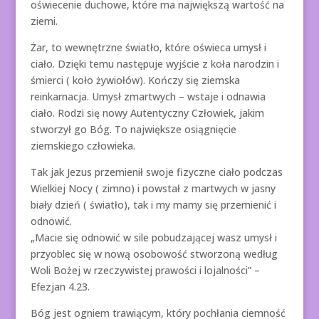
oświecenie duchowe, które ma największą wartość na
ziemi.
Żar, to wewnętrzne światło, które oświeca umysł i
ciało. Dzięki temu następuje wyjście z koła narodzin i
śmierci ( koło żywiołów). Kończy się ziemska
reinkarnacja. Umysł zmartwych – wstaje i odnawia
ciało. Rodzi się nowy Autentyczny Człowiek, jakim
stworzył go Bóg. To największe osiągnięcie
ziemskiego człowieka.
Tak jak Jezus przemienił swoje fizyczne ciało podczas
Wielkiej Nocy ( zimno) i powstał z martwych w jasny
biały dzień ( światło), tak i my mamy się przemienić i
odnowić.
„Macie się odnowić w sile pobudzającej wasz umysł i
przyoblec się w nową osobowość stworzoną według
Woli Bożej w rzeczywistej prawości i lojalności” –
Efezjan 4.23.
Bóg jest ogniem trawiącym, który pochłania ciemność