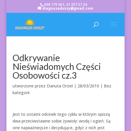
698 179 061, 41 357 57 34
diagnozaduszy@gmail.com
Odkrywanie
Nieświadomych Części
Osobowości cz.3
utworzone przez
Danuta Orzeł
|
28/03/2010
| Bez
kategorii
Jest to ostatni odcinek tego cyklu w którym opiszę
dwa przeciwstawne sobie żywioły: wodę i ogień. Są
one najważniejsze i decydujące, gdyż z nich jest