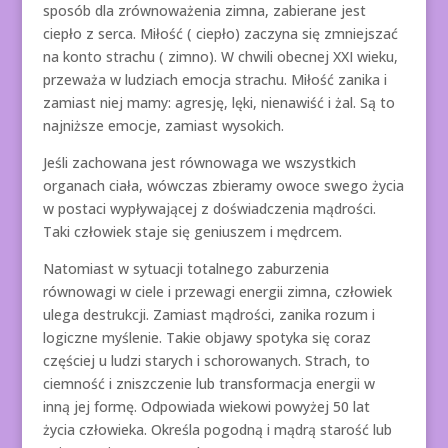
sposób dla zrównoważenia zimna, zabierane jest
ciepło z serca. Miłość ( ciepło) zaczyna się zmniejszać
na konto strachu ( zimno). W chwili obecnej XXI wieku,
przeważa w ludziach emocja strachu. Miłość zanika i
zamiast niej mamy: agresję, lęki, nienawiść i żal. Są to
najniższe emocje, zamiast wysokich.
Jeśli zachowana jest równowaga we wszystkich
organach ciała, wówczas zbieramy owoce swego życia
w postaci wypływającej z doświadczenia mądrości.
Taki człowiek staje się geniuszem i mędrcem.
Natomiast w sytuacji totalnego zaburzenia
równowagi w ciele i przewagi energii zimna, człowiek
ulega destrukcji. Zamiast mądrości, zanika rozum i
logiczne myślenie. Takie objawy spotyka się coraz
częściej u ludzi starych i schorowanych. Strach, to
ciemność i zniszczenie lub transformacja energii w
inną jej formę. Odpowiada wiekowi powyżej 50 lat
życia człowieka. Określa pogodną i mądrą starość lub