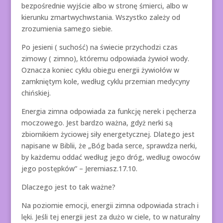
bezpośrednie wyjście albo w stronę śmierci, albo w
kierunku zmartwychwstania. Wszystko zależy od
zrozumienia samego siebie.
Po jesieni ( suchość) na świecie przychodzi czas
zimowy ( zimno), któremu odpowiada żywioł wody.
Oznacza koniec cyklu obiegu energii żywiołów w
zamkniętym kole, według cyklu przemian medycyny
chińskiej.
Energia zimna odpowiada za funkcję nerek i pęcherza
moczowego. Jest bardzo ważna, gdyż nerki są
zbiornikiem życiowej siły energetycznej. Dlatego jest
napisane w Biblii, że „Bóg bada serce, sprawdza nerki,
by każdemu oddać według jego dróg, według owoców
jego postępków” – Jeremiasz.17.10.
Dlaczego jest to tak ważne?
Na poziomie emocji, energii zimna odpowiada strach i
lęki. Jeśli tej energii jest za dużo w ciele, to w naturalny