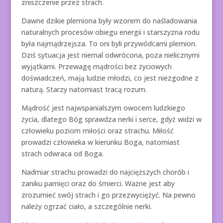
zniszczenie przez strach.
Dawne dzikie plemiona były wzorem do naśladowania
naturalnych procesów obiegu energii i starszyzna rodu
była najmądrzejsza. To oni byli przywódcami plemion.
Dziś sytuacja jest niemal odwrócona, poza nielicznymi
wyjątkami. Przewagę mądrości bez życiowych
doświadczeń, mają ludzie młodzi, co jest niezgodne z
naturą. Starzy natomiast tracą rozum.
Mądrość jest najwspanialszym owocem ludzkiego
życia, dlatego Bóg sprawdza nerki i serce, gdyż widzi w
człowieku poziom miłości oraz strachu. Miłość
prowadzi człowieka w kierunku Boga, natomiast
strach odwraca od Boga.
Nadmiar strachu prowadzi do najcięższych chorób i
zaniku pamięci oraz do śmierci. Ważne jest aby
zrozumieć swój strach i go przezwyciężyć. Na pewno
należy ogrzać ciało, a szczególnie nerki.