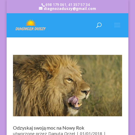
698 179 061, 41 357 57 34
diagnozaduszy@gmail.com
Odzyskaj swoją moc na Nowy Rok
utworzone przez
Danuta Orzeł
|
01/01/2018
|