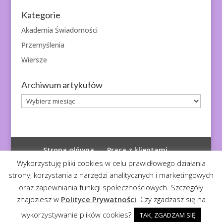
Kategorie
Akademia Świadomości
Przemyślenia
Wiersze
Archiwum artykułów
Archiwum
artykułów
Strona główna
Praca z klientami
Polityka prywatności
Wykorzystuję pliki cookies w celu prawidłowego działania
strony, korzystania z narzędzi analitycznych i marketingowych
oraz zapewniania funkcji społecznościowych. Szczegóły
znajdziesz w
Polityce Prywatności
. Czy zgadzasz się na
© 2026
Diagnoza Duszy
| Kopiowanie zabronione
wykorzystywanie plików cookies?
TAK, ZGADZAM SIĘ
Realizacja:
Serwis4U - Narzędzia dla eMarketera