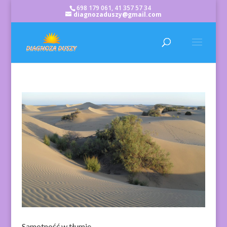
698 179 061, 41 357 57 34
diagnozaduszy@gmail.com
Samotność w tłumie