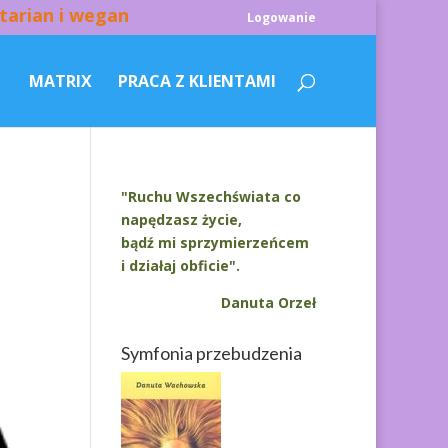
tarian i wegan
Logowanie
MATRIX
PRACA Z KLIENTAMI
"Ruchu Wszechświata co
napędzasz życie,
bądź mi sprzymierzeńcem
i działaj obficie".
Danuta Orzeł
Symfonia przebudzenia