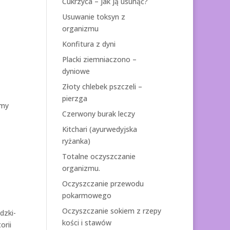
Cukrzyca – jak ją usunąć?
Usuwanie toksyn z
organizmu
Konfitura z dyni
Placki ziemniaczono –
dyniowe
Złoty chlebek pszczeli –
pierzga
amy
Czerwony burak leczy
Kitchari (ayurwedyjska
ryżanka)
Totalne oczyszczanie
organizmu.
Oczyszczanie przewodu
pokarmowego
Oczyszczanie sokiem z rzepy
dzki-
kości i stawów
orii