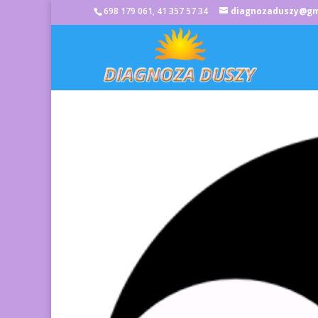
698 179 061, 41 357 57 34
diagnozaduszy@gm