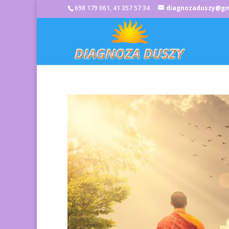
698 179 061, 41 357 57 34
diagnozaduszy@gm