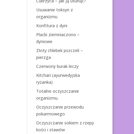
Cukrzyca – jak ją usunąć?
Usuwanie toksyn z
organizmu
Konfitura z dyni
Placki ziemniaczono –
dyniowe
Złoty chlebek pszczeli –
pierzga
Czerwony burak leczy
Kitchari (ayurwedyjska
ryżanka)
Totalne oczyszczanie
organizmu.
Oczyszczanie przewodu
pokarmowego
Oczyszczanie sokiem z rzepy
kości i stawów