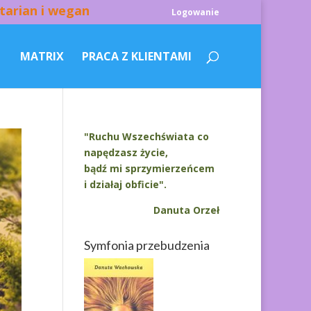
tarian i wegan
Logowanie
MATRIX
PRACA Z KLIENTAMI
"Ruchu Wszechświata co
napędzasz życie,
bądź mi sprzymierzeńcem
i działaj obficie".
Danuta Orzeł
Symfonia przebudzenia