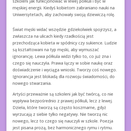
szkoleni jak funkcjonować w lewej półkuli i być w
męskiej energii. Kiedyś kobietom zabraniano nauki na
Uniwersytetach, aby zachowały swoją dziewiczą rolę.
Świat męski widać wszędzie gdziekolwiek spojrzysz, a
zwłaszcza na ulicach kiedy rzadkością jest
przechodząca kobieta w spódnicy czy sukience. Ludzie
są kształtowani na typ męski, aby wymuszać
ignorancję. Lewa półkula widzi tylko to, co już zna i
czego się nauczyła. Prawa łączy w sobie naukę oraz
doświadczenie i wyciąga wnioski. Tworzy coś nowego.
Ignorancja jest blokadą dla rozwoju świadomości, do
nowego stwarzania.
Artyści przeważnie są szkoleni jak być twórcą, co nie
wypływa bezpośrednio z prawej półkuli, lecz z lewej.
Dzieła, które tworzą są często koszmarne, gdyż
wyrzucają z siebie tylko negatywy. Nie tworzą nic
nowego, lecz to czego się nauczyli w szkole. Poezja
jest pisana prozą, bez harmonicznego rymu i rytmu.