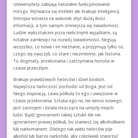
Uniwersytety zabijają naturalne funkcjonowanie
mózgu. Wytwarza się intelekt ale brakuje inteligencji.
Entropia wzrasta na wskutek zbyt dużej ilości
informacji, a tym samym zmniejsza się świadomość.
Ludzie wykształceni poza nielicznymi wyjątkami, są
totalnie zamknięci na rozwój świadomości. Negują
wszystko, co nowe i im nieznane, a przyjmują tylko to,
czego się nauczyli, co stare i niezmienne, jak historia.
To dogmaty, przekonania i zatrzymana historia w
czasie przeszłym.
Brakuje prawdziwych twórców i dzieł boskich.
Najwyższa twórczość pochodzi od Boga. Jest od
Niego inspiracją. Lewa półkula to ego i uwięzione w
czasie przekonania. Sztuka ego nic nie wnosi nowego.
Jest zastojem i działa niszcząco na umysły innych
ludzi. Bądź ignorantem takiej sztuki! Ale nie
ignorantem prawej półkuli, bo staniesz się alkoholikiem
lub narkomanem. Dlatego tak wielu twórców pije
alkohol lub bierze narkotyki, aby cokolwiek stworzyć