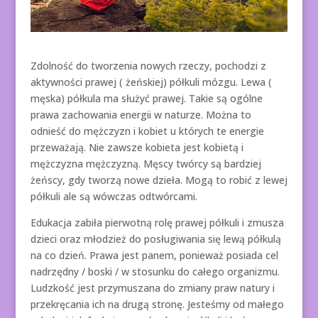
Zdolność do tworzenia nowych rzeczy, pochodzi z
aktywności prawej ( żeńskiej) półkuli mózgu. Lewa (
męska) półkula ma służyć prawej. Takie są ogólne
prawa zachowania energii w naturze. Można to
odnieść do mężczyzn i kobiet u których te energie
przeważają. Nie zawsze kobieta jest kobietą i
mężczyzna mężczyzną. Męscy twórcy są bardziej
żeńscy, gdy tworzą nowe dzieła. Mogą to robić z lewej
półkuli ale są wówczas odtwórcami.
Edukacja zabiła pierwotną rolę prawej półkuli i zmusza
dzieci oraz młodzież do posługiwania się lewą półkulą
na co dzień. Prawa jest panem, ponieważ posiada cel
nadrzędny / boski / w stosunku do całego organizmu.
Ludzkość jest przymuszana do zmiany praw natury i
przekręcania ich na drugą stronę. Jesteśmy od małego