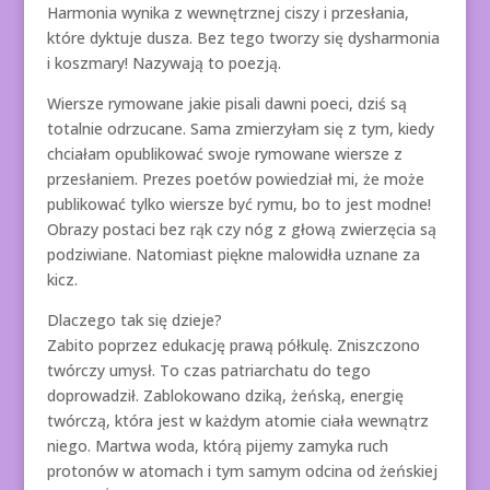
Harmonia wynika z wewnętrznej ciszy i przesłania,
które dyktuje dusza. Bez tego tworzy się dysharmonia
i koszmary! Nazywają to poezją.
Wiersze rymowane jakie pisali dawni poeci, dziś są
totalnie odrzucane. Sama zmierzyłam się z tym, kiedy
chciałam opublikować swoje rymowane wiersze z
przesłaniem. Prezes poetów powiedział mi, że może
publikować tylko wiersze być rymu, bo to jest modne!
Obrazy postaci bez rąk czy nóg z głową zwierzęcia są
podziwiane. Natomiast piękne malowidła uznane za
kicz.
Dlaczego tak się dzieje?
Zabito poprzez edukację prawą półkulę. Zniszczono
twórczy umysł. To czas patriarchatu do tego
doprowadził. Zablokowano dziką, żeńską, energię
twórczą, która jest w każdym atomie ciała wewnątrz
niego. Martwa woda, którą pijemy zamyka ruch
protonów w atomach i tym samym odcina od żeńskiej