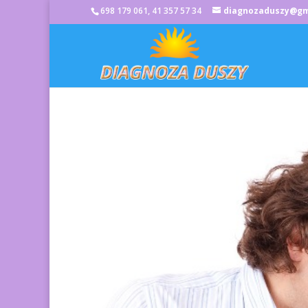
698 179 061, 41 357 57 34
diagnozaduszy@gm