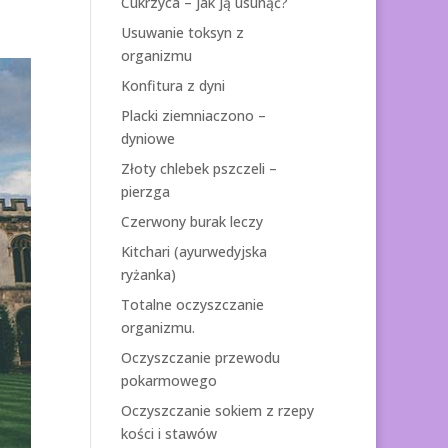
Cukrzyca – jak ją usunąć?
Usuwanie toksyn z
organizmu
Konfitura z dyni
Placki ziemniaczono –
dyniowe
Złoty chlebek pszczeli –
pierzga
Czerwony burak leczy
Kitchari (ayurwedyjska
ryżanka)
Totalne oczyszczanie
organizmu.
Oczyszczanie przewodu
pokarmowego
Oczyszczanie sokiem z rzepy
kości i stawów