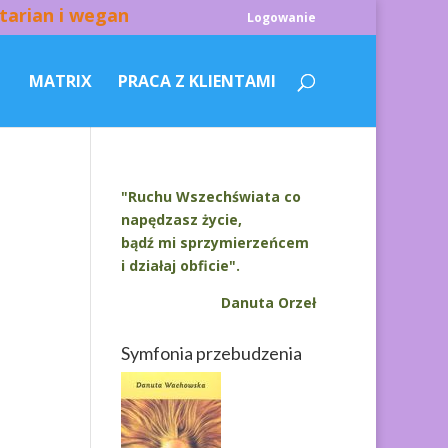
tarian i wegan
Logowanie
MATRIX
PRACA Z KLIENTAMI
"Ruchu Wszechświata co
napędzasz życie,
bądź mi sprzymierzeńcem
i działaj obficie".
Danuta Orzeł
Symfonia przebudzenia