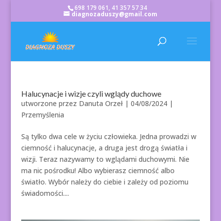
698 179 061, 41 357 57 34
diagnozaduszy@gmail.com
Halucynacje i wizje czyli wglądy duchowe
utworzone przez
Danuta Orzeł
|
04/08/2024
|
Przemyślenia
Są tylko dwa cele w życiu człowieka. Jedna prowadzi w
ciemność i halucynacje, a druga jest drogą światła i
wizji. Teraz nazywamy to wglądami duchowymi. Nie
ma nic pośrodku! Albo wybierasz ciemność albo
światło. Wybór należy do ciebie i zależy od poziomu
świadomości....