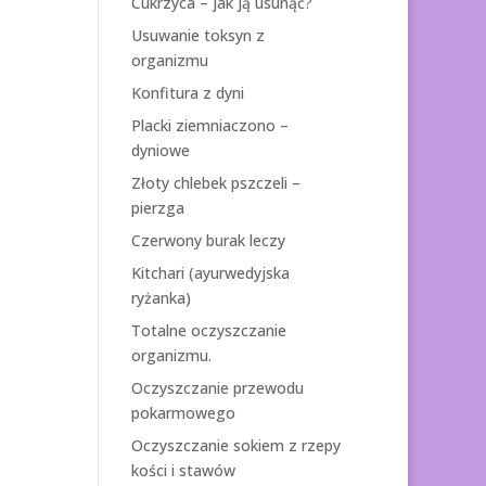
Cukrzyca – jak ją usunąć?
Usuwanie toksyn z
organizmu
Konfitura z dyni
Placki ziemniaczono –
dyniowe
Złoty chlebek pszczeli –
pierzga
Czerwony burak leczy
Kitchari (ayurwedyjska
ryżanka)
Totalne oczyszczanie
organizmu.
Oczyszczanie przewodu
pokarmowego
Oczyszczanie sokiem z rzepy
kości i stawów