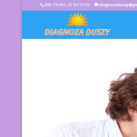
698 179 061, 41 357 57 34
diagnozaduszy@gm