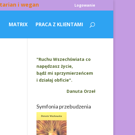
tarian i wegan
Logowanie
MATRIX
PRACA Z KLIENTAMI
"Ruchu Wszechświata co
napędzasz życie,
bądź mi sprzymierzeńcem
i działaj obficie".
Danuta Orzeł
Symfonia przebudzenia