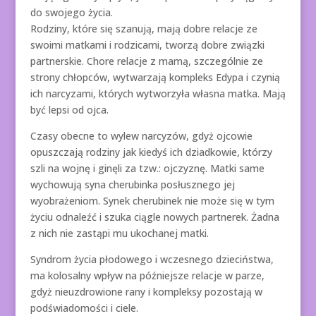
do swojego życia.
Rodziny, które się szanują, mają dobre relacje ze
swoimi matkami i rodzicami, tworzą dobre związki
partnerskie. Chore relacje z mamą, szczególnie ze
strony chłopców, wytwarzają kompleks Edypa i czynią
ich narcyzami, których wytworzyła własna matka. Mają
być lepsi od ojca.
Czasy obecne to wylew narcyzów, gdyż ojcowie
opuszczają rodziny jak kiedyś ich dziadkowie, którzy
szli na wojnę i ginęli za tzw.: ojczyznę. Matki same
wychowują syna cherubinka posłusznego jej
wyobrażeniom. Synek cherubinek nie może się w tym
życiu odnaleźć i szuka ciągle nowych partnerek. Żadna
z nich nie zastąpi mu ukochanej matki.
Syndrom życia płodowego i wczesnego dzieciństwa,
ma kolosalny wpływ na późniejsze relacje w parze,
gdyż nieuzdrowione rany i kompleksy pozostają w
podświadomości i ciele.