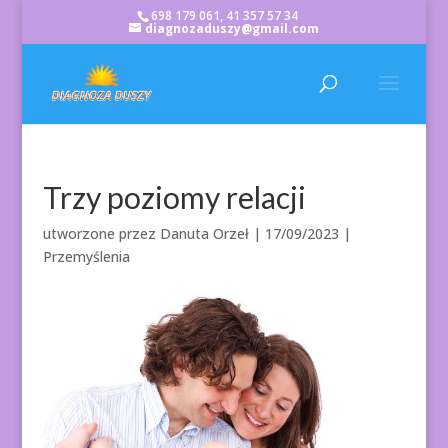
698 179 061, 41 357 57 34
diagnozaduszy@gmail.com
Trzy poziomy relacji
utworzone przez
Danuta Orzeł
|
17/09/2023
|
Przemyślenia