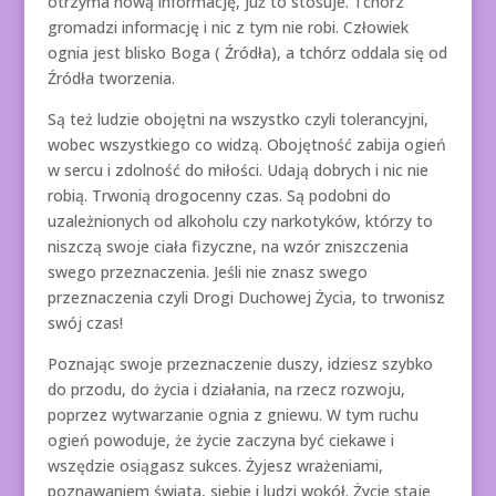
otrzyma nową informację, już to stosuje. Tchórz
gromadzi informację i nic z tym nie robi. Człowiek
ognia jest blisko Boga ( Źródła), a tchórz oddala się od
Źródła tworzenia.
Są też ludzie obojętni na wszystko czyli tolerancyjni,
wobec wszystkiego co widzą. Obojętność zabija ogień
w sercu i zdolność do miłości. Udają dobrych i nic nie
robią. Trwonią drogocenny czas. Są podobni do
uzależnionych od alkoholu czy narkotyków, którzy to
niszczą swoje ciała fizyczne, na wzór zniszczenia
swego przeznaczenia. Jeśli nie znasz swego
przeznaczenia czyli Drogi Duchowej Życia, to trwonisz
swój czas!
Poznając swoje przeznaczenie duszy, idziesz szybko
do przodu, do życia i działania, na rzecz rozwoju,
poprzez wytwarzanie ognia z gniewu. W tym ruchu
ogień powoduje, że życie zaczyna być ciekawe i
wszędzie osiągasz sukces. Żyjesz wrażeniami,
poznawaniem świata, siebie i ludzi wokół. Życie staje