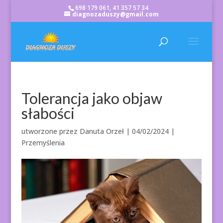
698 179 061, 41 357 57 34
diagnozaduszy@gmail.com
Tolerancja jako objaw
słabości
utworzone przez
Danuta Orzeł
|
04/02/2024
|
Przemyślenia