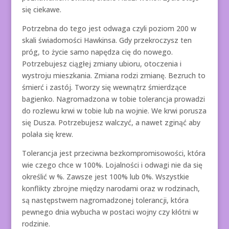
się ciekawe.
Potrzebna do tego jest odwaga czyli poziom 200 w
skali świadomości Hawkinsa. Gdy przekroczysz ten
próg, to życie samo napędza cię do nowego.
Potrzebujesz ciągłej zmiany ubioru, otoczenia i
wystroju mieszkania. Zmiana rodzi zmianę. Bezruch to
śmierć i zastój. Tworzy się wewnątrz śmierdzące
bagienko. Nagromadzona w tobie tolerancja prowadzi
do rozlewu krwi w tobie lub na wojnie. We krwi porusza
się Dusza. Potrzebujesz walczyć, a nawet zginąć aby
polała się krew.
Tolerancja jest przeciwna bezkompromisowości, która
wie czego chce w 100%. Lojalności i odwagi nie da się
określić w %. Zawsze jest 100% lub 0%. Wszystkie
konflikty zbrojne między narodami oraz w rodzinach,
są następstwem nagromadzonej tolerancji, która
pewnego dnia wybucha w postaci wojny czy kłótni w
rodzinie.