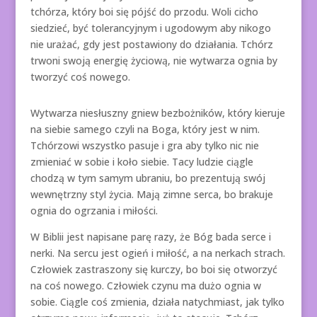
tchórza, który boi się pójść do przodu. Woli cicho
siedzieć, być tolerancyjnym i ugodowym aby nikogo
nie urażać, gdy jest postawiony do działania. Tchórz
trwoni swoją energię życiową, nie wytwarza ognia by
tworzyć coś nowego.
Wytwarza niesłuszny gniew bezbożników, który kieruje
na siebie samego czyli na Boga, który jest w nim.
Tchórzowi wszystko pasuje i gra aby tylko nic nie
zmieniać w sobie i koło siebie. Tacy ludzie ciągle
chodzą w tym samym ubraniu, bo prezentują swój
wewnętrzny styl życia. Mają zimne serca, bo brakuje
ognia do ogrzania i miłości.
W Biblii jest napisane parę razy, że Bóg bada serce i
nerki. Na sercu jest ogień i miłość, a na nerkach strach.
Człowiek zastraszony się kurczy, bo boi się otworzyć
na coś nowego. Człowiek czynu ma dużo ognia w
sobie. Ciągle coś zmienia, działa natychmiast, jak tylko