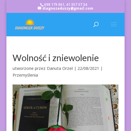
698 179 061, 41 357 57 34
diagnozaduszy@gmail.com
Wolność i zniewolenie
utworzone przez
Danuta Orzeł
|
22/08/2021
|
Przemyślenia