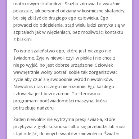
matrixowym skafandrze. Służba zdrowia to wyraźnie
pokazuje, jak personel odziany w kosmiczne skafandry,
boi się zbliżyć do drugiego ego-człowieka. Ego
prowadzi do oddzielenia, stąd wielu ludzi zamyka się w
szpitalach jak w więzieniach, bez możliwości kontaktu
z bliskimi.
To istne szaleństwo ego, które jest niczego nie
świadome. Żyje w niewoli czyli w piekle i nie chce z
niego wyjść, bo jest dobrze urządzone! Człowiek
wewnętrznie wolny potrafi sobie tak zorganizować
życie aby czuć się swobodnie wśród niewolników.
Niewolnik i tak niczego nie rozumie. Ego każdego
człowieka jest bezrozumne. To sterowana
programami podświadomości maszyna, która
potrzebuje nadzoru.
Żaden niewolnik nie wytrzyma presji światła, które
przybywa z głębi kosmosu i albo się przebudzi lub musi
stąd odejść, do innych światów zniewolenia. Światło