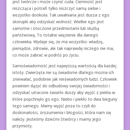
jest twórcze i może czynić cuda. Ciemność jest
niszcząca i potrafi tylko niszczyć samą siebie i
wszystko dookoła. Tak uwalniana jest dusza z ego
skorupki aby odzyskać wolność. Wielkie ego jest
samotne i otoczone przedmiotami lub służbą
państwową. To totalne więzienie dla danego
człowieka. Wydaje się, że ma wszystko: władzę,
pieniądze, zdrowie, ale tak naprawdę niczego nie ma,
co może zabrać w podróż po życiu.
Samoświadomość jest najwyższą wartością dla każdej
istoty. Zwierzęta nie są świadome dlatego można ich
zniewalać, podobnie jak nieświadomych ludzi. Człowiek
powinien dążyć do odbudowy swojej świadomości i
odzyskać utracone światło duszy aby wyjść z piekła w
które popchnęło go ego. Niebo i piekło to dwa bieguny
tego samego. Mamy wyjść poza to czyli do
doskonałości, zrozumienia i błogości, która nam się
należy. Jesteśmy dziećmi Stwórcy i mamy Jego
przymioty.