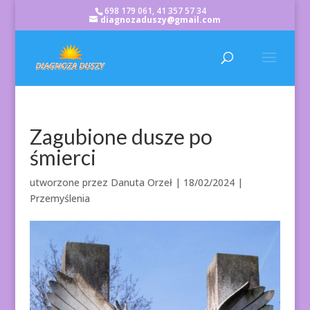
698 179 061, 41 357 57 34
diagnozaduszy@gmail.com
Zagubione dusze po
śmierci
utworzone przez
Danuta Orzeł
|
18/02/2024
|
Przemyślenia