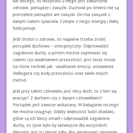
lub obcego, to wszystko u niego jest zaburzone:
zdrowie, pieniądze i związki. Duchowi po śmierci nie są
potrzebne pieniądze ani związki. On ma związek z
danym ciałem żywiciela. Czerpie z niego energię i dalej
funkcjonuje.
Jeśli chodzi o zdrowie, to najpierw trzeba zrobić
porządek duchowo – energetyczny. Odprowadzić
zagubione duchy, a potem można zajmować się
ciałem czy uwalnianiem przeszłości. Jest teraz moda
na różne techniki jak : uwalnianie emocji, ustawienia
Hellingera czy kody przeszłości oraz wiele innych
metod.
Jeśli przy takim człowieku jest obcy duch, to z kim się
pracuje? Z duchem czy z danym człowiekiem?
Porządek jest zawsze wskazany. W bałaganie niczego
nie można osiągnąć. Gdyby większość ludzi zbadało,
gdzie są ich bliscy zmarli i odprowadzili zagubione
duchy, to życie było by łatwiejsze dla wszystkich.
Niestety jest to temat tabu aby generować cierpienie