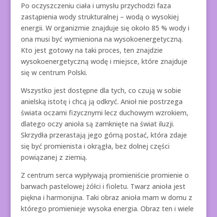
Po oczyszczeniu ciała i umysłu przychodzi faza
zastąpienia wody strukturalnej – wodą o wysokiej
energii. W organizmie znajduje się około 85 % wody i
ona musi być wymieniona na wysokoenergetyczną.
Kto jest gotowy na taki proces, ten znajdzie
wysokoenergetyczną wodę i miejsce, które znajduje
się w centrum Polski.
Wszystko jest dostępne dla tych, co czują w sobie
anielską istotę i chcą ją odkryć. Anioł nie postrzega
świata oczami fizycznymi lecz duchowym wzrokiem,
dlatego oczy anioła są zamknięte na świat iluzji.
Skrzydła przerastają jego górną postać, która zdaje
się być promienista i okrągła, bez dolnej części
powiązanej z ziemią.
Z centrum serca wypływają promieniście promienie o
barwach pastelowej żółci i fioletu. Twarz anioła jest
piękna i harmonijna. Taki obraz anioła mam w domu z
którego promienieje wysoka energia. Obraz ten i wiele