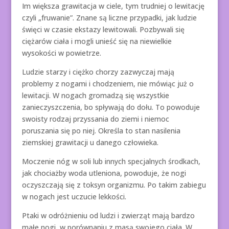
Im większa grawitacja w ciele, tym trudniej o lewitację
czyli „fruwanie”. Znane są liczne przypadki, jak ludzie
święci w czasie ekstazy lewitowali. Pozbywali się
ciężarów ciała i mogli unieść się na niewielkie
wysokości w powietrze.
Ludzie starzy i ciężko chorzy zazwyczaj mają
problemy z nogami i chodzeniem, nie mówiąc już o
lewitacji. W nogach gromadzą się wszystkie
zanieczyszczenia, bo spływają do dołu. To powoduje
swoisty rodzaj przyssania do ziemi i niemoc
poruszania się po niej. Określa to stan nasilenia
ziemskiej grawitacji u danego człowieka.
Moczenie nóg w soli lub innych specjalnych środkach,
jak chociażby woda utleniona, powoduje, że nogi
oczyszczają się z toksyn organizmu. Po takim zabiegu
w nogach jest uczucie lekkości.
Ptaki w odróżnieniu od ludzi i zwierząt mają bardzo
małe nogi, w porównaniu z masą swojego ciała. W