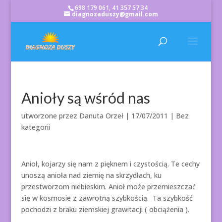
698 179 061, 41 357 57 34
diagnozaduszy@gmail.com
Anioły są wśród nas
utworzone przez
Danuta Orzeł
|
17/07/2011
| Bez
kategorii
Anioł, kojarzy się nam z pięknem i czystością. Te cechy
unoszą anioła nad ziemię na skrzydłach, ku
przestworzom niebieskim. Anioł może przemieszczać
się w kosmosie z zawrotną szybkością. Ta szybkość
pochodzi z braku ziemskiej grawitacji ( obciążenia ).