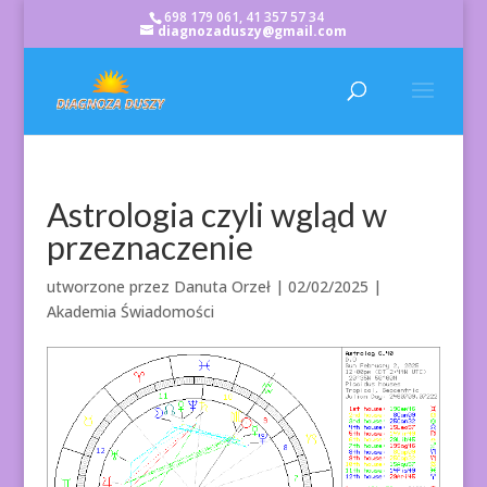
698 179 061, 41 357 57 34
diagnozaduszy@gmail.com
Astrologia czyli wgląd w
przeznaczenie
utworzone przez
Danuta Orzeł
|
02/02/2025
|
Akademia Świadomości