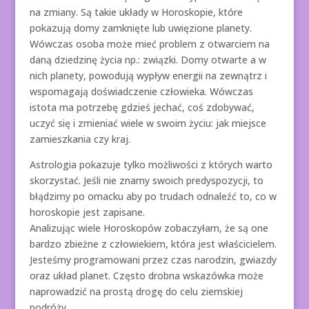
na zmiany. Są takie układy w Horoskopie, które
pokazują domy zamknięte lub uwięzione planety.
Wówczas osoba może mieć problem z otwarciem na
daną dziedzinę życia np.: związki. Domy otwarte a w
nich planety, powodują wypływ energii na zewnątrz i
wspomagają doświadczenie człowieka. Wówczas
istota ma potrzebę gdzieś jechać, coś zdobywać,
uczyć się i zmieniać wiele w swoim życiu: jak miejsce
zamieszkania czy kraj.
Astrologia pokazuje tylko możliwości z których warto
skorzystać. Jeśli nie znamy swoich predyspozycji, to
błądzimy po omacku aby po trudach odnaleźć to, co w
horoskopie jest zapisane.
Analizując wiele Horoskopów zobaczyłam, że są one
bardzo zbieżne z człowiekiem, która jest właścicielem.
Jesteśmy programowani przez czas narodzin, gwiazdy
oraz układ planet. Często drobna wskazówka może
naprowadzić na prostą drogę do celu ziemskiej
podróży.