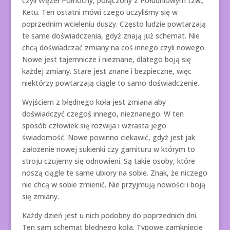
czyli Węzeł Północny, połączony z Południowym tzw.;
Ketu. Ten ostatni mówi czego uczyliśmy się w
poprzednim wcieleniu duszy. Często ludzie powtarzają
te same doświadczenia, gdyż znają już schemat. Nie
chcą doświadczać zmiany na coś innego czyli nowego.
Nowe jest tajemnicze i nieznane, dlatego boją się
każdej zmiany. Stare jest znane i bezpieczne, więc
niektórzy powtarzają ciągle to samo doświadczenie.
Wyjściem z błędnego koła jest zmiana aby
doświadczyć czegoś innego, nieznanego. W ten
sposób człowiek się rozwija i wzrasta jego
świadomość. Nowe powinno ciekawić, gdyż jest jak
założenie nowej sukienki czy garnituru w którym to
stroju czujemy się odnowieni. Są takie osoby, które
noszą ciągle te same ubiory na sobie. Znak, że niczego
nie chcą w sobie zmienić. Nie przyjmują nowości i boją
się zmiany.
Każdy dzień jest u nich podobny do poprzednich dni.
Ten sam schemat błędnego koła. Typowe zamknięcie