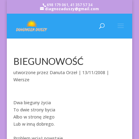
698 179 061, 41 357 57 34
diagnozaduszy@gmail.com
BIEGUNOWOŚĆ
utworzone przez
Danuta Orzeł
|
13/11/2008
|
Wiersze
Dwa bieguny życia
To dwie strony bycia
Albo w stronę złego
Lub w inną dobrego.
Problem wciąż powstaje