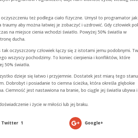
czyszczeniu też podlega ciało fizyczne. Umysł to programator jak
 traumy aby można łatwiej je zobaczyć i uzdrowić. Gdy człowiek p
as na miejsce cienia wchodzi światło. Powyżej 50% światła w
stronę ducha.
s tak oczyszczony człowiek łączy się z istotami jemu podobnymi. T
go wszyscy pochodzimy. To koniec cierpienia i konfliktów, które
ej 50% światła.
ystko dzieje się łatwo i przyjemnie. Dostatek jest miarą tego stanu
m. Dobrobyt i posiadanie to ciemna ścieżka, która określa głębokie
a. Ciemność jest nastawiona na branie, bo ciągle jej światła ubywa i
świadczenie i życie w miłości lub jej braku.
Twitter
1
Google+