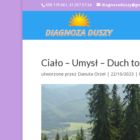
698 179 061, 41 357 57 34
diagnozaduszy@gm
Ciało – Umysł – Duch t
utworzone przez
Danuta Orzeł
|
22/10/2023
|