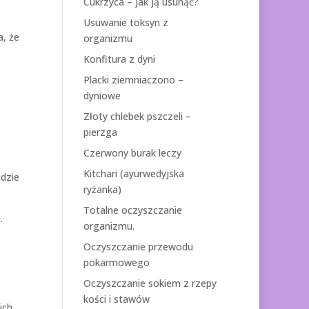
Cukrzyca – jak ją usunąć?
Usuwanie toksyn z
a, że
organizmu
Konfitura z dyni
Placki ziemniaczono –
dyniowe
Złoty chlebek pszczeli –
pierzga
Czerwony burak leczy
Kitchari (ayurwedyjska
udzie
ryżanka)
Totalne oczyszczanie
.
organizmu.
Oczyszczanie przewodu
pokarmowego
Oczyszczanie sokiem z rzepy
kości i stawów
ich