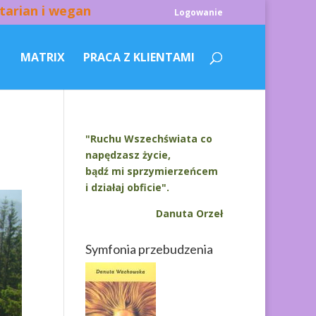
tarian i wegan
Logowanie
MATRIX
PRACA Z KLIENTAMI
"Ruchu Wszechświata co
napędzasz życie,
bądź mi sprzymierzeńcem
i działaj obficie".
Danuta Orzeł
Symfonia przebudzenia