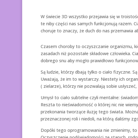
W świecie 3D wszystko przejawia się w troistości
te niby części nas samych funkcjonują razem. Cia
choruje to znaczy, że duch do nas przemawia ab
Czasem choroby to oczyszczanie organizmu, kie
zasadach niż pozostałe składowe człowieka. Cia
dobrego snu aby mogło prawidłowo funkcjonow
Są ludzie, którzy dbają tylko o ciało fizyczne. 
Uważają, że im to wystarczy. Niestety ich organ
( zielarze), którzy nie pozwalają sobie usłyszeć, 
Umysł to ciało subtelne czyli mentalne: świado
Reszta to nieświadomość o której nic nie wiemy
przekonania tworzące iluzję tego świata. Moż
przeznaczonej roli i niedoli, na którą daliśmy z
Dopóki tego oprogramowania nie zmienimy, to 
Oczyszczenie podświadomości ze starych, rodo