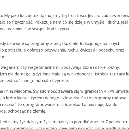
. My jako ludzie też doznajemy tej troistości. Jest to cud stworzeni
ło to fizyczność. Pokazuje nam co się dzieje w umyśle i duchu. Jeśli
y coś zmienić w swojej drodze życia.
dy usuwane są programy z umysłu. Ciało funkcjonuje na innych
ło potrzebuje dobrego odżywiania, ruchu, ćwiczeń i oddechu oraz
ać.
Są weganam czy wegetarianinami. Spożywają zioła i dzikie rośliny.
izm nie domaga, gdyż inne ciała są w niedoborze. Istnieją też tacy l
że jest coś innego niż ciało fizyczne.
me i nieświadome. Świadomość zawiera się w granicach 4 -7% umysłu
, a która kieruje życiem danego człowieka. Są to programy rodowe,
na nazwać to oprogramowaniem człowieka. To nas napędza do
godę, schodząc na ziemię.
będziemy żyć dalszym życiem naszych przodków aż do 7 pokolenia.
wych programów i ograniczeń, daje nam wolność życia, według swo