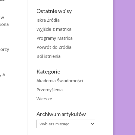
Ostatnie wpisy
 w
Iskra Źródła
okona
Wyjście z matrixa
Programy Matrixa
Powrót do Źródła
worzy
Ból istnienia
Kategorie
, a
Akademia Świadomości
Przemyślenia
Wiersze
Archiwum artykułów
Archiwum
artykułów