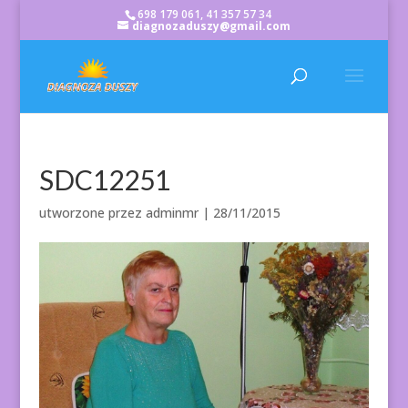
698 179 061, 41 357 57 34
diagnozaduszy@gmail.com
SDC12251
utworzone przez
adminmr
|
28/11/2015