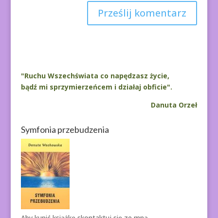
A
l
t
e
r
"Ruchu Wszechświata co napędzasz życie,
n
bądź mi sprzymierzeńcem i działaj obficie".
a
Danuta Orzeł
t
i
Symfonia przebudzenia
v
e
:
Aby kupić książkę
skontaktuj się ze mną.