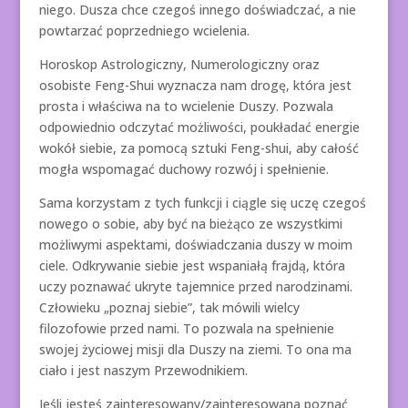
niego. Dusza chce czegoś innego doświadczać, a nie
powtarzać poprzedniego wcielenia.
Horoskop Astrologiczny, Numerologiczny oraz
osobiste Feng-Shui wyznacza nam drogę, która jest
prosta i właściwa na to wcielenie Duszy. Pozwala
odpowiednio odczytać możliwości, poukładać energie
wokół siebie, za pomocą sztuki Feng-shui, aby całość
mogła wspomagać duchowy rozwój i spełnienie.
Sama korzystam z tych funkcji i ciągle się uczę czegoś
nowego o sobie, aby być na bieżąco ze wszystkimi
możliwymi aspektami, doświadczania duszy w moim
ciele. Odkrywanie siebie jest wspaniałą frajdą, która
uczy poznawać ukryte tajemnice przed narodzinami.
Człowieku „poznaj siebie”, tak mówili wielcy
filozofowie przed nami. To pozwala na spełnienie
swojej życiowej misji dla Duszy na ziemi. To ona ma
ciało i jest naszym Przewodnikiem.
Jeśli jesteś zainteresowany/zainteresowana poznać