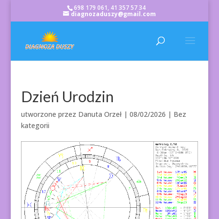
698 179 061, 41 357 57 34
diagnozaduszy@gmail.com
Dzień Urodzin
utworzone przez
Danuta Orzeł
|
08/02/2026
| Bez
kategorii