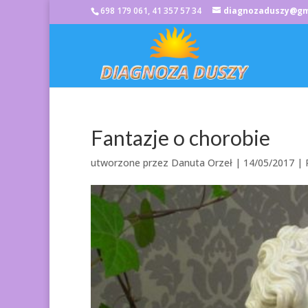
698 179 061, 41 357 57 34
diagnozaduszy@gm
Fantazje o chorobie
utworzone przez
Danuta Orzeł
|
14/05/2017
|