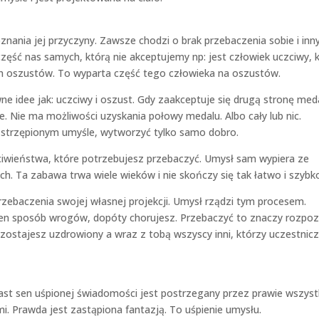
oznania jej przyczyny. Zawsze chodzi o brak przebaczenia sobie i inn
 część nas samych, którą nie akceptujemy np: jest człowiek uczciwy, 
ych oszustów. To wyparta część tego człowieka na oszustów.
 idee jak: uczciwy i oszust. Gdy zaakceptuje się drugą stronę med
. Nie ma możliwości uzyskania połowy medalu. Albo cały lub nic.
zstrzępionym umyśle, wytworzyć tylko samo dobro.
eciwieństwa, które potrzebujesz przebaczyć. Umysł sam wypiera ze
nych. Ta zabawa trwa wiele wieków i nie skończy się tak łatwo i szybk
zebaczenia swojej własnej projekcji. Umysł rządzi tym procesem.
ten sposób wrogów, dopóty chorujesz. Przebaczyć to znaczy rozpo
zostajesz uzdrowiony a wraz z tobą wszyscy inni, którzy uczestnicz
ast sen uśpionej świadomości jest postrzegany przez prawie wszyst
mi. Prawda jest zastąpiona fantazją. To uśpienie umysłu.