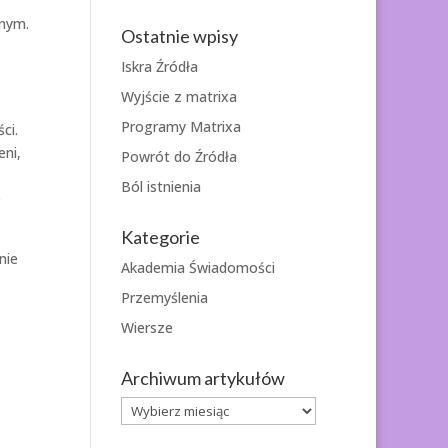
nnym.
Ostatnie wpisy
Iskra Źródła
Wyjście z matrixa
Programy Matrixa
ci.
eni,
Powrót do Źródła
Ból istnienia
e
Kategorie
nie
Akademia Świadomości
Przemyślenia
Wiersze
Archiwum artykułów
Archiwum
artykułów