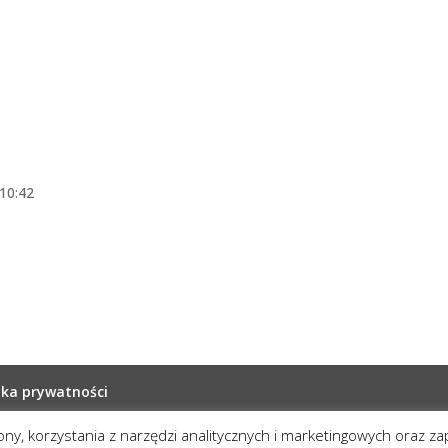
10:42
yka prywatności
rony, korzystania z narzędzi analitycznych i marketingowych oraz z
one