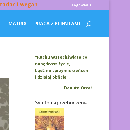
tarian i wegan
Logowanie
MATRIX
PRACA Z KLIENTAMI
"Ruchu Wszechświata co
napędzasz życie,
bądź mi sprzymierzeńcem
i działaj obficie".
Danuta Orzeł
Symfonia przebudzenia