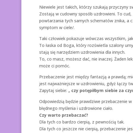
Niewiele jest takich, którzy szukają przyczyny 
Zostają w cudowny sposób uzdrowieni. To cud, 
powtarzania tych samych schematów znika, a cz
symptom w ciele/.
Taki człowiek pokazuje wówczas wszystkim, jak j
To łaska od Boga, który rozświetla szalony umy
stają się narzędziem uzdrowienia dla innych.
To, co masz, możesz dać, nie inaczej. Żaden lek
może ci pomóc.
Przebaczenie jest między fantazją a prawdą; m
jest najważniejsze w uzdrowieniu, gdyż łączy tw
Zapytaj siebie: „
czy potępiłbym siebie za czyn
Odpowiedzią będzie prawdziwe przebaczenie w 
błędnego myślenia i uzdrowione ciało.
Czy warto przebaczać?
Dla tych co bardzo cierpią, z pewnością tak.
Dla tych co jeszcze nie cierpią, przebaczenie 