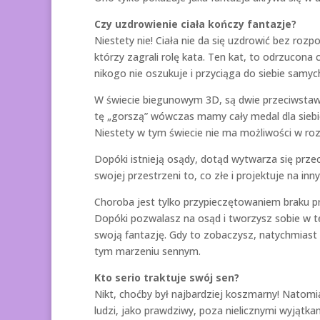
Czy uzdrowienie ciała kończy fantazje?
Niestety nie! Ciała nie da się uzdrowić bez rozp
którzy zagrali rolę kata. Ten kat, to odrzucona
nikogo nie oszukuje i przyciąga do siebie sam
W świecie biegunowym 3D, są dwie przeciwstawne
tę „gorszą” wówczas mamy cały medal dla siebie
Niestety w tym świecie nie ma możliwości w ro
Dopóki istnieją osądy, dotąd wytwarza się prz
swojej przestrzeni to, co złe i projektuje na in
Choroba jest tylko przypieczętowaniem braku pr
Dopóki pozwalasz na osąd i tworzysz sobie w 
swoją fantazję. Gdy to zobaczysz, natychmiast 
tym marzeniu sennym.
Kto serio traktuje swój sen?
Nikt, choćby był najbardziej koszmarny! Natomi
ludzi, jako prawdziwy, poza nielicznymi wyjątka