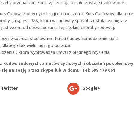
otrzeby przebaczać. Fantazje znikają a ciało zostaje uzdrowione.
Kurs Cudów, z obecnych lekcji do nauczenia. Kurs Cudów był dla mnie
oroby, jaką jest RZS, która w cudowny sposób została usunięta z
jest wolne od doświadczania tej ciężkiej choroby rodowej.
cy i wsparcia, studiowanie Kursu Cudów samodzielnie lub z
 dlatego tak wielu ludzi go odrzuca.
udzenia”, która wyprowadza umysł z błędnego myślenia.
 z kodów rodowych, z mitów życiowych i obciążeń pokoleniowy
się na sesję przez skype lub w domu. Tel: 698 179 061
Twitter
Google+