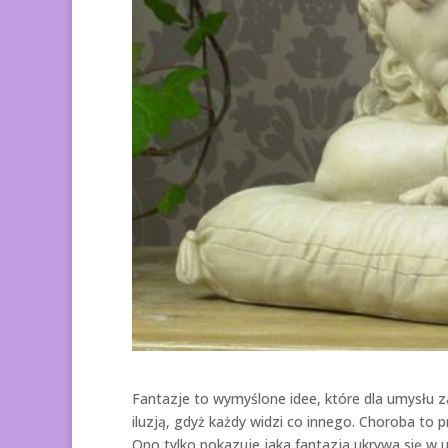
Fantazje to wymyślone idee, które dla umysłu z
iluzją, gdyż każdy widzi co innego. Choroba to p
Ono tylko pokazuje jaka fantazja ukrywa się w u