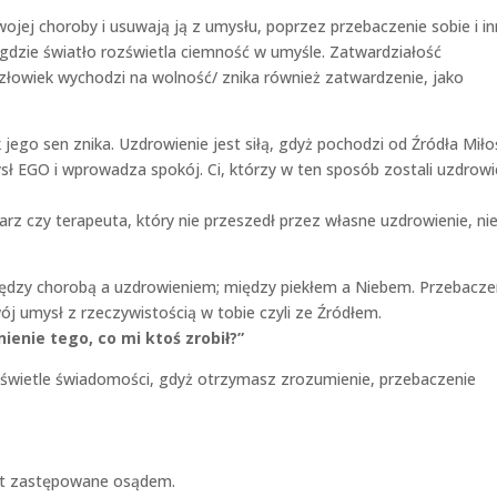
swojej choroby i usuwają ją z umysłu, poprzez przebaczenie sobie i i
gdzie światło rozświetla ciemność w umyśle. Zatwardziałość
łowiek wychodzi na wolność/ znika również zatwardzenie, jako
ego sen znika. Uzdrowienie jest siłą, gdyż pochodzi od Źródła Miłoś
sł EGO i wprowadza spokój. Ci, którzy w ten sposób zostali uzdrowi
arz czy terapeuta, który nie przeszedł przez własne uzdrowienie, ni
iędzy chorobą a uzdrowieniem; między piekłem a Niebem. Przebacze
ój umysł z rzeczywistością w tobie czyli ze Źródłem.
ienie tego, co mi ktoś zrobił?”
świetle świadomości, gdyż otrzymasz zrozumienie, przebaczenie
jest zastępowane osądem.