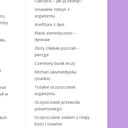
Cukrzyca – jak ją usunąć?
Usuwanie toksyn z
organizmu
ym,
który
Konfitura z dyni
Placki ziemniaczono –
dyniowe
alu,
Złoty chlebek pszczeli –
pierzga
Czerwony burak leczy
o.
Kitchari (ayurwedyjska
ryżanka)
Totalne oczyszczanie
znać
organizmu.
yli w
Oczyszczanie przewodu
pokarmowego
Oczyszczanie sokiem z rzepy
kich
kości i stawów