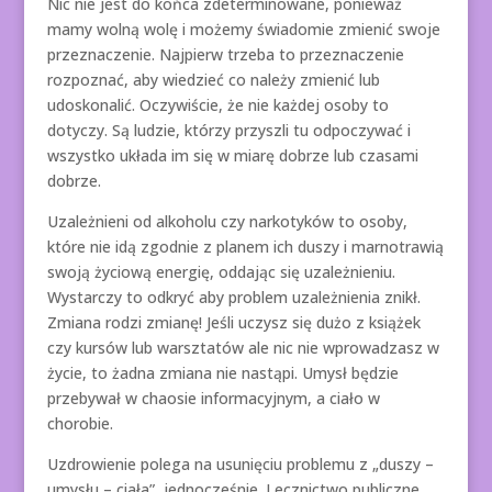
Nic nie jest do końca zdeterminowane, ponieważ
mamy wolną wolę i możemy świadomie zmienić swoje
przeznaczenie. Najpierw trzeba to przeznaczenie
rozpoznać, aby wiedzieć co należy zmienić lub
udoskonalić. Oczywiście, że nie każdej osoby to
dotyczy. Są ludzie, którzy przyszli tu odpoczywać i
wszystko układa im się w miarę dobrze lub czasami
dobrze.
Uzależnieni od alkoholu czy narkotyków to osoby,
które nie idą zgodnie z planem ich duszy i marnotrawią
swoją życiową energię, oddając się uzależnieniu.
Wystarczy to odkryć aby problem uzależnienia znikł.
Zmiana rodzi zmianę! Jeśli uczysz się dużo z książek
czy kursów lub warsztatów ale nic nie wprowadzasz w
życie, to żadna zmiana nie nastąpi. Umysł będzie
przebywał w chaosie informacyjnym, a ciało w
chorobie.
Uzdrowienie polega na usunięciu problemu z „duszy –
umysłu – ciała”, jednocześnie. Lecznictwo publiczne