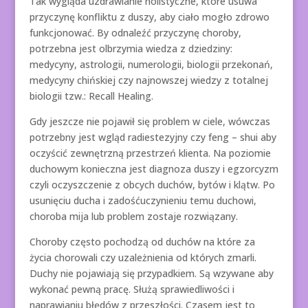
Tak wygląda uzdrawianie holistyczne, które usuwa
przyczynę konfliktu z duszy, aby ciało mogło zdrowo
funkcjonować. By odnaleźć przyczynę choroby,
potrzebna jest olbrzymia wiedza z dziedziny:
medycyny, astrologii, numerologii, biologii przekonań,
medycyny chińskiej czy najnowszej wiedzy z totalnej
biologii tzw.: Recall Healing.
Gdy jeszcze nie pojawił się problem w ciele, wówczas
potrzebny jest wgląd radiestezyjny czy feng – shui aby
oczyścić zewnętrzną przestrzeń klienta. Na poziomie
duchowym konieczna jest diagnoza duszy i egzorcyzm
czyli oczyszczenie z obcych duchów, bytów i klątw. Po
usunięciu ducha i zadośćuczynieniu temu duchowi,
choroba mija lub problem zostaje rozwiązany.
Choroby często pochodzą od duchów na które za
życia chorowali czy uzależnienia od których zmarli.
Duchy nie pojawiają się przypadkiem. Są wzywane aby
wykonać pewną pracę. Służą sprawiedliwości i
naprawianiu błędów z przeszłości. Czasem jest to