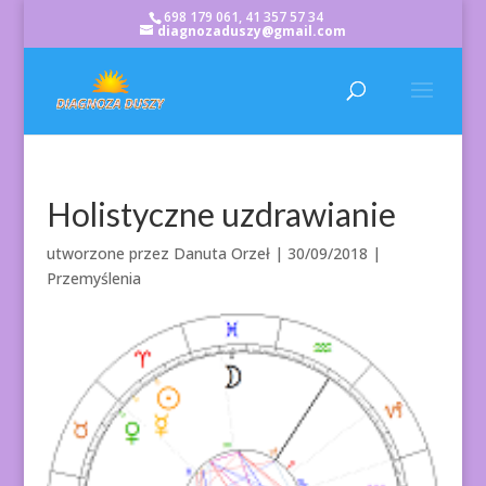
698 179 061, 41 357 57 34
diagnozaduszy@gmail.com
Holistyczne uzdrawianie
utworzone przez
Danuta Orzeł
|
30/09/2018
|
Przemyślenia