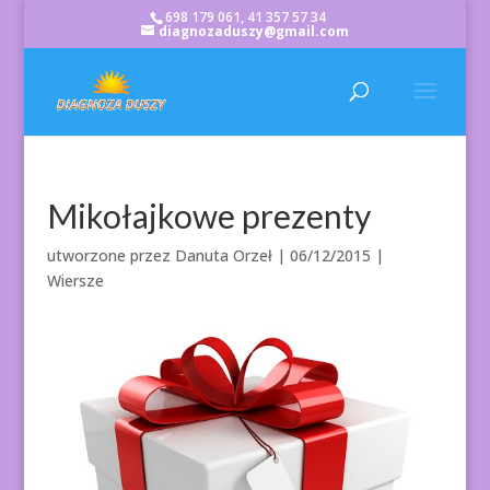
698 179 061, 41 357 57 34
diagnozaduszy@gmail.com
Mikołajkowe prezenty
utworzone przez
Danuta Orzeł
|
06/12/2015
|
Wiersze