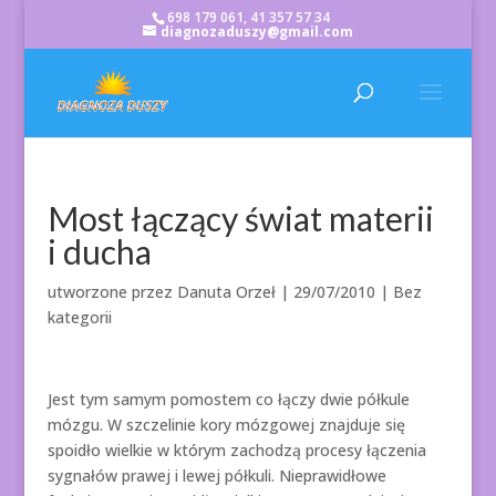
698 179 061, 41 357 57 34
diagnozaduszy@gmail.com
Most łączący świat materii
i ducha
utworzone przez
Danuta Orzeł
|
29/07/2010
| Bez
kategorii
Jest tym samym pomostem co łączy dwie półkule
mózgu. W szczelinie kory mózgowej znajduje się
spoidło wielkie w którym zachodzą procesy łączenia
sygnałów prawej i lewej półkuli. Nieprawidłowe