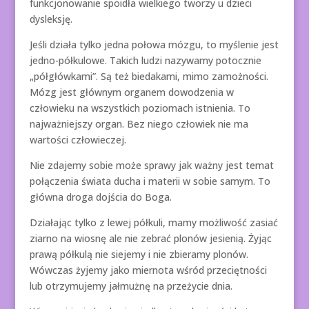
funkcjonowanie spoidła wielkiego tworzy u dzieci
dysleksję.
Jeśli działa tylko jedna połowa mózgu, to myślenie jest
jedno-półkulowe. Takich ludzi nazywamy potocznie
„półgłówkami”. Są też biedakami, mimo zamożności.
Mózg jest głównym organem dowodzenia w
człowieku na wszystkich poziomach istnienia. To
najważniejszy organ. Bez niego człowiek nie ma
wartości człowieczej.
Nie zdajemy sobie może sprawy jak ważny jest temat
połączenia świata ducha i materii w sobie samym. To
główna droga dojścia do Boga.
Działając tylko z lewej półkuli, mamy możliwość zasiać
ziarno na wiosnę ale nie zebrać plonów jesienią. Żyjąc
prawą półkulą nie siejemy i nie zbieramy plonów.
Wówczas żyjemy jako miernota wśród przeciętności
lub otrzymujemy jałmużnę na przeżycie dnia.