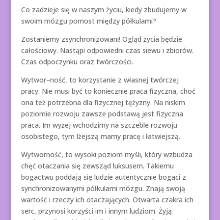
Co zadzieje się w naszym życiu, kiedy zbudujemy w
swoim mózgu pomost między półkulami?
Zostaniemy zsynchronizowani! Ogląd życia będzie
całościowy. Nastąpi odpowiedni czas siewu i zbiorów.
Czas odpoczynku oraz twórczości.
Wytwor–ność, to korzystanie z własnej twórczej
pracy. Nie musi być to koniecznie praca fizyczna, choć
ona też potrzebna dla fizycznej tężyzny. Na niskim
poziomie rozwoju zawsze podstawą jest fizyczna
praca. Im wyżej wchodzimy na szczeble rozwoju
osobistego, tym lżejszą mamy pracę i łatwiejszą.
Wytworność, to wysoki poziom myśli, który wzbudza
chęć otaczania się zewsząd luksusem. Takiemu
bogactwu poddają się ludzie autentycznie bogaci z
synchronizowanymi półkulami mózgu. Znają swoją
wartość i rzeczy ich otaczających. Otwarta czakra ich
serc, przynosi korzyści im i innym ludziom. Żyją