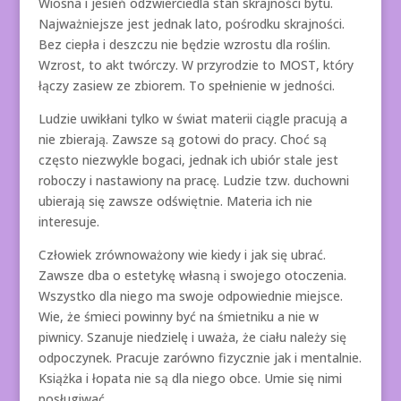
Wiosna i jesień odzwierciedla stan skrajności bytu.
Najważniejsze jest jednak lato, pośrodku skrajności.
Bez ciepła i deszczu nie będzie wzrostu dla roślin.
Wzrost, to akt twórczy. W przyrodzie to MOST, który
łączy zasiew ze zbiorem. To spełnienie w jedności.
Ludzie uwikłani tylko w świat materii ciągle pracują a
nie zbierają. Zawsze są gotowi do pracy. Choć są
często niezwykle bogaci, jednak ich ubiór stale jest
roboczy i nastawiony na pracę. Ludzie tzw. duchowni
ubierają się zawsze odświętnie. Materia ich nie
interesuje.
Człowiek zrównoważony wie kiedy i jak się ubrać.
Zawsze dba o estetykę własną i swojego otoczenia.
Wszystko dla niego ma swoje odpowiednie miejsce.
Wie, że śmieci powinny być na śmietniku a nie w
piwnicy. Szanuje niedzielę i uważa, że ciału należy się
odpoczynek. Pracuje zarówno fizycznie jak i mentalnie.
Książka i łopata nie są dla niego obce. Umie się nimi
posługiwać.