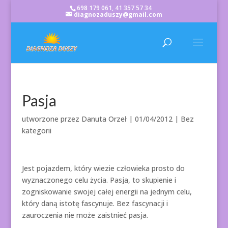
698 179 061, 41 357 57 34
diagnozaduszy@gmail.com
Pasja
utworzone przez
Danuta Orzeł
|
01/04/2012
| Bez
kategorii
Jest pojazdem, który wiezie człowieka prosto do
wyznaczonego celu życia. Pasja, to skupienie i
zogniskowanie swojej całej energii na jednym celu,
który daną istotę fascynuje. Bez fascynacji i
zauroczenia nie może zaistnieć pasja.