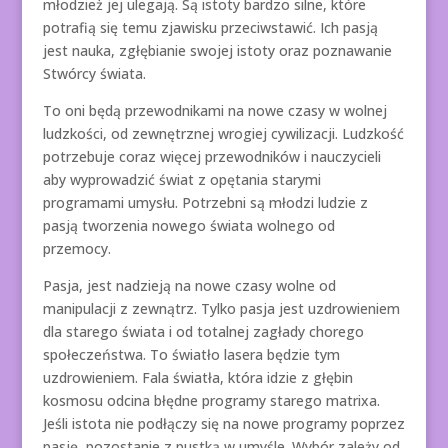
młodzież jej ulegają. Są istoty bardzo silne, które
potrafią się temu zjawisku przeciwstawić. Ich pasją
jest nauka, zgłębianie swojej istoty oraz poznawanie
Stwórcy świata.
To oni będą przewodnikami na nowe czasy w wolnej
ludzkości, od zewnętrznej wrogiej cywilizacji. Ludzkość
potrzebuje coraz więcej przewodników i nauczycieli
aby wyprowadzić świat z opętania starymi
programami umysłu. Potrzebni są młodzi ludzie z
pasją tworzenia nowego świata wolnego od
przemocy.
Pasja, jest nadzieją na nowe czasy wolne od
manipulacji z zewnątrz. Tylko pasja jest uzdrowieniem
dla starego świata i od totalnej zagłady chorego
społeczeństwa. To światło lasera będzie tym
uzdrowieniem. Fala światła, która idzie z głębin
kosmosu odcina błędne programy starego matrixa.
Jeśli istota nie podłączy się na nowe programy poprzez
pasję, pozostanie z pustką w umyśle. Wybór zależy od