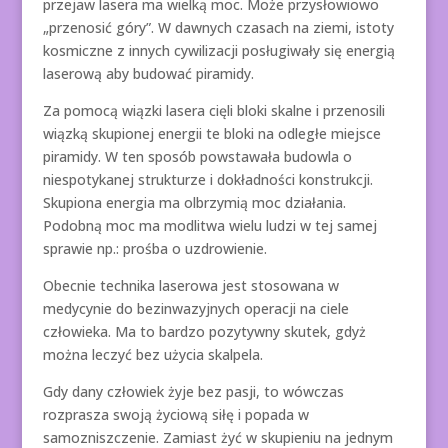
przejaw lasera ma wielką moc. Może przysłowiowo
„przenosić góry”. W dawnych czasach na ziemi, istoty
kosmiczne z innych cywilizacji posługiwały się energią
laserową aby budować piramidy.
Za pomocą wiązki lasera cięli bloki skalne i przenosili
wiązką skupionej energii te bloki na odległe miejsce
piramidy. W ten sposób powstawała budowla o
niespotykanej strukturze i dokładności konstrukcji.
Skupiona energia ma olbrzymią moc działania.
Podobną moc ma modlitwa wielu ludzi w tej samej
sprawie np.: prośba o uzdrowienie.
Obecnie technika laserowa jest stosowana w
medycynie do bezinwazyjnych operacji na ciele
człowieka. Ma to bardzo pozytywny skutek, gdyż
można leczyć bez użycia skalpela.
Gdy dany człowiek żyje bez pasji, to wówczas
rozprasza swoją życiową siłę i popada w
samozniszczenie. Zamiast żyć w skupieniu na jednym